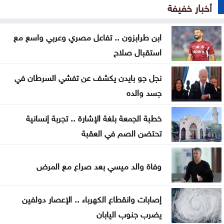
أخبار خفيفة
متحدث عسكري يمني: الحوثيون يستأنفون هجماتهم
ابن طرابزون .. تفاعل مصري وعربي واسع مع
على ميناء المخا
استقبال صلاح
غزة .. إصابة 7 فلسطينيين بإطلاق نار إسرائيلي الأحد
نجل جو بايدن يكشف عن تفشي السرطان في
إيران .. تعيين محسن رضائي أمينا عاما للمجلس الأعلى
جسد والده
للأمن القومي
خطبة الجمعة بلغة الإشارة .. تجربة إنسانية
القناة 13: خلافات تل أبيب وواشنطن تتعمق بشأن إنهاء
تحتضن الصم في العقبة
القتال في 3 جبهات
ترمب: نراقب إيران اقتصادياً ونؤجل أي تحرك عسكري
وفاة والد ميسي بعد صراع مع المرض
كبير
إصابات وانقطاع الكهرباء .. الإعصار دولفين
يضرب جنوب اليابان