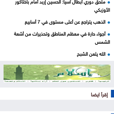
ملحق دوري أبطال آسيا: الحسين إربد أمام باختاكور
الأوزبكي
الذهب يتراجع عن أعلى مستوى في 7 أسابيع
أجواء حارة في معظم المناطق وتحذيرات من أشعة
الشمس
الله يلعن الشبح
نتائج التوجيهي 2026 في الأردن اليوم .. رابط الاستعلام
الرسمي
منع مواطن من السلام على العيسوي .. وما فعله رئيس
إقرأ ايضا
الديوان يشعل التفاعل
حشد أكثر من مئتي عنصر إطفاء لإخماد حريق في جنوب
فرنسا