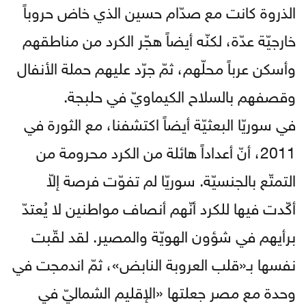
الذروة كانت مع صدّام حسين الذي خاض حروباً
خارجيّة عدّة، لكنّه أيضاً هجّر الكرد من مناطقهم
وأسكن عرباً محلّهم، ثمّ جرّد عليهم حملة الأنفال
وقصفهم بالسلاح الكيماويّ في حلبجة.
في سوريّا البعثيّة أيضاً اكتشفنا، مع الثورة في
2011، أنّ أعداداً هائلة من الكرد محرومة من
التمتّع بالجنسيّة. سوريّا لم تفوّت فرصة إلاّ
أكّدت فيها للكرد أنّهم أنصاف مواطنين لا يُعتدّ
برأيهم في شؤون الهويّة والمصير. لقد لقّبت
نفسها بـ«قلب العروبة النابض»، ثمّ اندمجت في
وحدة مع مصر جعلتها «الإقليم الشماليّ في