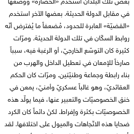
في مقابل الدولة الحديثة. بعضها الآخر استخدم
«القضيّة» العابرة للحدود، مُضعفاً ما يُفترض أنّه
روابط السكّان في تلك الدولة الحديثة. ومرّات
كثيرة كان التوسّع الخارجيّ، أو الرغبة فيه، سبباً
صارخاً للإمعان في تعطيل الداخل والهرب من
بناء رابطة وجماعة وطنيّتين. ومرّات كان الحكم
العقائديّ، وهو غالباً عسكريّ وأمنيّ، يمعن في
خنق الخصوصيّات والتعبير عنها، فيما يولّد هذه
الخصوصيّات بكثرة وإفراط. لكنْ دائماً كان الكرد
ضحايا هذه الاتّجاهات والميول على اختلافها. لقد