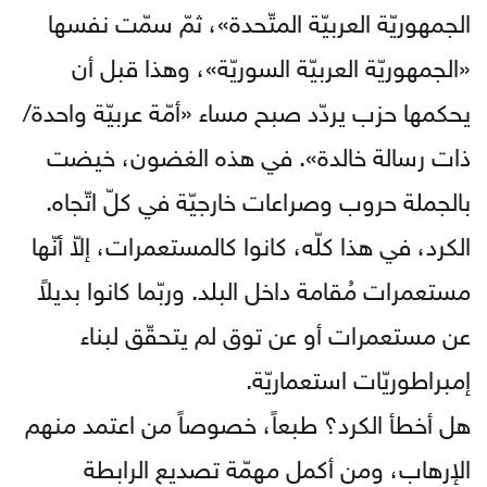
الجمهوريّة العربيّة المتّحدة»، ثمّ سمّت نفسها
«الجمهوريّة العربيّة السوريّة»، وهذا قبل أن
يحكمها حزب يردّد صبح مساء «أمّة عربيّة واحدة/
ذات رسالة خالدة». في هذه الغضون، خيضت
بالجملة حروب وصراعات خارجيّة في كلّ اتّجاه.
الكرد، في هذا كلّه، كانوا كالمستعمرات، إلاّ أنّها
مستعمرات مُقامة داخل البلد. وربّما كانوا بديلاً
عن مستعمرات أو عن توق لم يتحقّق لبناء
إمبراطوريّات استعماريّة.
هل أخطأ الكرد؟ طبعاً، خصوصاً من اعتمد منهم
الإرهاب، ومن أكمل مهمّة تصديع الرابطة