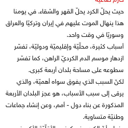
حيث يحلّ الكرد يحلّ القهر والشقاء. في يومنا
هذا ينهال الموت عليهم في إيران وتركيّا والعراق
وسوريّا في وقت واحد.
أسباب كثيرة، محلّيّة وإقليميّة ودوليّة، تفسّر
ازدهار موسم الدم الكرديّ الراهن، كما تفسّر
سطوعه على مساحة بلدان أربعة كبرى.
لكنّ السبب الذي يفوق سواه أهميّة، والذي
يرقى إلى سبب الأسباب، هو عجز البلدان الأربعة
المذكورة عن بناء دول - أمم، وعن إنشاء جماعات
وطنيّة متساوية.
ونعلم أنّ الكرد، رغم كونهم الأقلّيّة الأكبر في