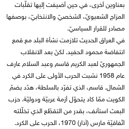
بعناوين أخرى، في حين أضيفت إليها تقلّبات
المزاج الشعبويّ، الشخصيّ والانتخابيّ، بوصفها
مصادر للقرار السياسيّ.
في العراق الحديث تلازمت نشأة البلد مع قمع
انتفاضة محمود الحفيد. لكنْ بعد الانقلاب
الجمهوريّ لعبد الكريم قاسم وعبد السلام عارف
عام 1958 نشبت الحرب الأولى على الكرد في
الشمال. قاسم، الذي تفرّد بالسلطة، هدّد بضمّ
الكويت ممّا كاد يتحوّل أزمة عربيّة ودوليّة. حزب
البعث استأنف، بقدر من التقطّع الذي تخلّلته
اتّفاقيّة مارس (آذار) 1970، الحرب على الكرد.