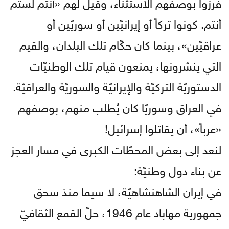
فُرزوا بوصفهم الاستثناء، وقيل لهم «أنتم لستم
أنتم. كونوا تركاً أو إيرانيّين أو سوريّين أو
عراقيّين»، بينما كان حكّام تلك البلدان، والقيم
التي ينشرونها، يمنعون قيام تلك الوطنيّات
الدستوريّة التركيّة والإيرانيّة والسوريّة والعراقيّة.
في العراق وسوريّا كان يُطلب منهم، بوصفهم
«عرباً»، أن يقاتلوا إسرائيل!
لنعد إلى بعض المحطّات الكبرى في مسار العجز
عن بناء دول وطنيّة:
في إيران الشاهنشاهيّة، لا سيما منذ سحق
جمهورية مهاباد عام 1946، حلّ القمع الثقافيّ