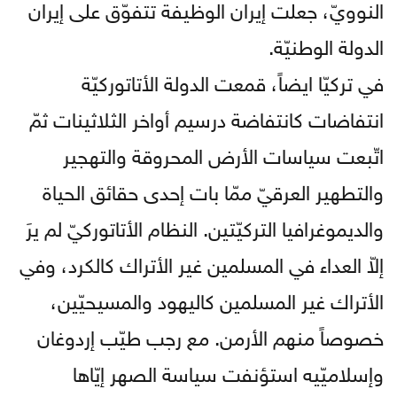
النوويّ، جعلت إيران الوظيفة تتفوّق على إيران
الدولة الوطنيّة.
في تركيّا ايضاً، قمعت الدولة الأتاتوركيّة
انتفاضات كانتفاضة درسيم أواخر الثلاثينات ثمّ
اتّبعت سياسات الأرض المحروقة والتهجير
والتطهير العرقيّ ممّا بات إحدى حقائق الحياة
والديموغرافيا التركيّتين. النظام الأتاتوركيّ لم يرَ
إلاّ العداء في المسلمين غير الأتراك كالكرد، وفي
الأتراك غير المسلمين كاليهود والمسيحيّين،
خصوصاً منهم الأرمن. مع رجب طيّب إردوغان
وإسلاميّيه استؤنفت سياسة الصهر إيّاها