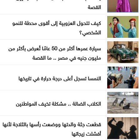
البناء الوطني: المباني غير المعزولة تزيد استهلاك الكهرباء
القصة
في موجات الحر
كيف تتحول العزوبية إلى أقوى محطة للنمو
انطلاق رحلات برنامج أردننا جنة في الكرك
الشخصي؟
عون: تقدم إيجابي في مفاوضات روما حول الحدود
سيارة عمرها أكثر من 50 عامًا تُعرض بأكثر من
والأسرى
مليون جنيه في مصر .. ما القصة
سامو زين يفاجئ جمهوره ويعلن ارتباطه بفنانة مصرية
النمسا تسجل أعلى درجة حرارة في تاريخها
أوبن إيه آي تتيح محادثات غير محدودة لمستخدمي
ChatGPT المجانيين
الكلاب الضالة .. مشكلة تخيف المواطنين
6 وسائل منزلية فعّالة لطرد البعوض
قطعت جثة والدتها ووضعت رأسها بالثلاجة لأنها
أفشلت زيجاتها