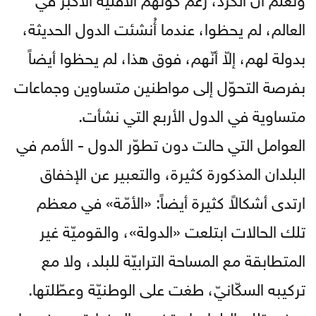
العالم، لم يحظوا، عندما أُنشئت الدول الحديثة،
بدولة لهم، إلاّ أنّهم، فوق هذا، لم يحظوا أيضاً
بفرصة التحوّل إلى مواطنين متساوين وجماعات
متساوية في الدول الأربع التي نشأت.
العوامل التي حالت دون تطوّر الدول - الأمم في
البلدان المذكورة كثيرة، والتعبير عن الإخفاق
ارتدى أشكالاً كثيرة أيضاً: «الأمّة» في معظم
تلك الحالات ابتلعت «الدولة»، والقوميّة غير
المتطابقة مع المساحة الترابيّة للبلد، ولا مع
تركيبه السكّانيّ، طغت على الوطنيّة وعطّلتها.
بعض تلك البلدان استخدم «الحضارة» ووضعها