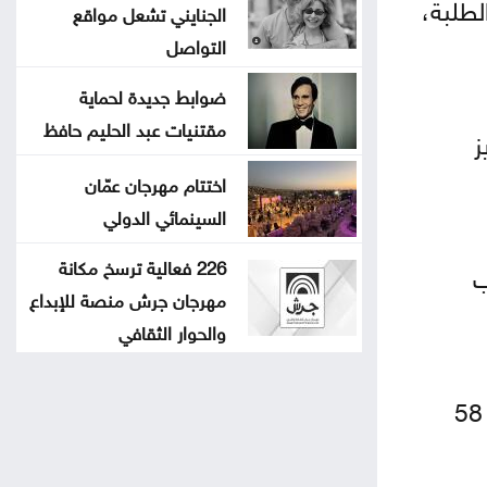
لطلبة،
الجنايني تشعل مواقع
التواصل
ضوابط جديدة لحماية
مقتنيات عبد الحليم حافظ
ز
اختتام مهرجان عمّان
السينمائي الدولي
226 فعالية ترسخ مكانة
ب
مهرجان جرش منصة للإبداع
والحوار الثقافي
ولفت زيد حمد، عضو حملة "ذبحتونا"، إلى ارتفاع عدد المشاجرات التي شهدتها الجامعات، حيث بلغت 58