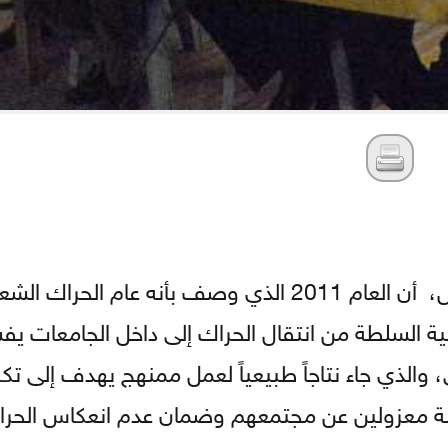
أكد المنسق العام لحملة "ذبحتونا" د. فاخر الدعاس، أن العام 2011 الذي وصف بأنه عام 
شية السلطة من انتقال الحراك إلى داخل الجامعات يف
والذي جاء نتاجاً طبيعياً لعمل ممنهج يهدف إلى ت
لطلبة معزولين عن مجتمعهم وضمان عدم انعكاس الحر