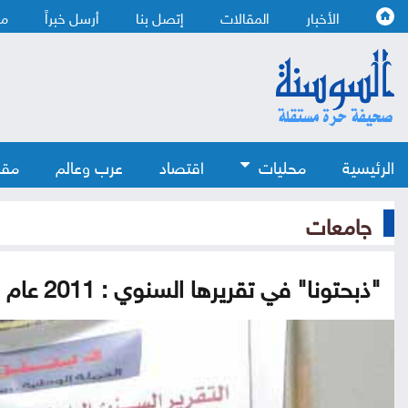
الأخبار
المقالات
إتصل بنا
أرسل خبراً
من
الرئيسية
محليات
اقتصاد
عرب وعالم
مقا
جامعات
"ذبحتونا" في تقريرها السنوي : 2011 عام العنف الجامعي بامتياز