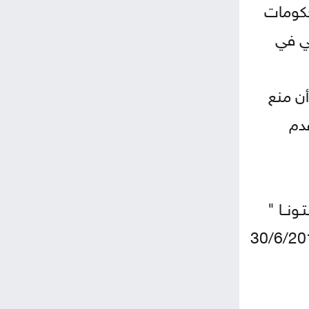
حكومات
ني في
أن منع
عدم
نــا "
ابية في الجامعات وكليات المجتمع الأردنية الفترة ما بين 1/7/2010 لغاية 30/6/2011