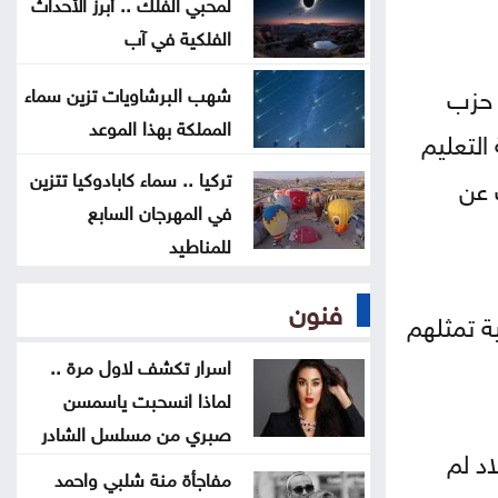
لمحبي الفلك .. أبرز الأحداث
الفلكية في آب
تخفيض عدد أعضاء مجلس التعليم
العالي ومجالس الأمناء
 حزب
شهب البرشاويات تزين سماء
المملكة بهذا الموعد
التعليم
توافق مبدئي على آلية تعيين المدير
تركيا .. سماء كابادوكيا تتزين
 عن
التنفيذي للبلديات
في المهرجان السابع
للمناطيد
اليرموك تطلق اسم اليوبيل الذهبي
على خريجي الفوج 47 من طلبتها
فنون
ة تمثلهم
تعيين سفيرين جديدين لبيلاروس
اسرار تكشف لاول مرة ..
والبيرو غير مقيمين
لماذا انسحبت ياسمسن
صبري من مسلسل الشادر
د لم
مفاجأة منة شلبي واحمد