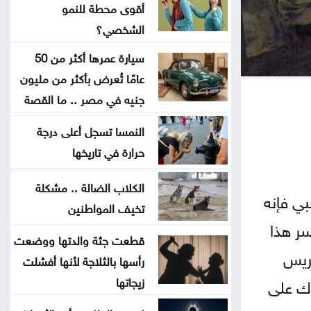
العراق يستلم 500 مليون دولار من
أقوى محطة للنمو
الشخصي؟
البنك المركزي الأميركي
سيارة عمرها أكثر من 50
إرادة ملكية بتعيين رئيس الديوان
عامًا تُعرض بأكثر من مليون
الملكي ومدير مكتب الملك في مجلس
جنيه في مصر .. ما القصة
الأمن القومي
النمسا تسجل أعلى درجة
حرارة في تاريخها
إصابة طفلين فلسطينيين بنيران
الجيش الإسرائيلي في غزة
الكلاب الضالة .. مشكلة
الحراك الشعبي فإنه
تخيف المواطنين
بلال احمد المحاسنه مبارك المسمى
سر هذا
الجديد
قطعت جثة والدتها ووضعت
كريس
رأسها بالثلاجة لأنها أفشلت
الأشغال تبدأ السبت أعمال صيانة
زيجاتها
اك على
طريق معان – البادية