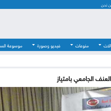
 نحن
لات
منوعات
فيديو وصورة
موسوعة الس