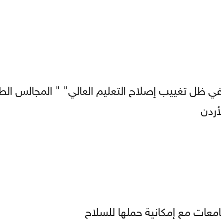
ي ظل تغييب إصلاح التعليم العالي" " المجالس الطل
لأردن
معات مع إمكانية حملها للسلاح