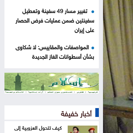
تغيير مسار 49 سفينة وتعطيل
سفينتين ضمن عمليات فرض الحصار
على إيران
المواصفات والمقاييس: لا شكاوى
بشأن أسطوانات الغاز الجديدة
المواصفات والمقاييس: لا خلل في
محطات المحروقات أو مادة البنزين
قتلى ومصابون بانفجار عبوة ناسفة
داخل حافلة ركاب في جرمانا بريف
أخبار خفيفة
دمشق
كيف تتحول العزوبية إلى