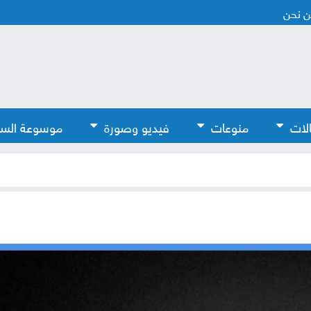
 نحن
لات
منوعات
فيديو وصورة
موسوعة الس