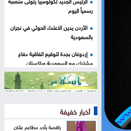
الرئيس الجديد لكولومبيا يتولى منصبه
رسمياً اليوم
الأردن يدين الاعتداء الحوثي في نجران
بالسعودية
إردوغان بجدة لتوقيع اتفاقية دفاع
مشترك مع السعودية وباكستان
ارتفاع كبير في الصادرات والواردات
الصينية
الاحتلال يلقي قنبلة باتجاه جرافة
أخبار خفيفة
للجيش اللبناني بالمنصوري
راقصة بأحد مطاعم عمّان