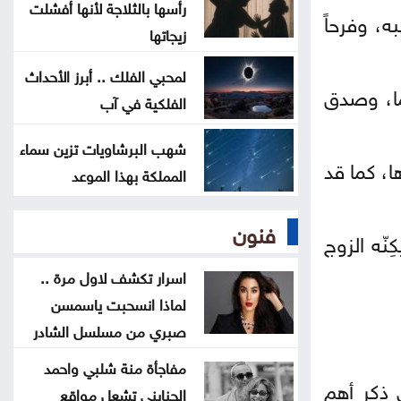
راقصة بأحد مطاعم عمّان تغضب
رأسها بالثلاجة لأنها أفشلت
ه، وفرحاً
الأردنيين .. ما القصة
زيجاتها
لمحبي الفلك .. أبرز الأحداث
تراجع حركة الملاحة عبر مضيق هرمز
هما، وصدق
الفلكية في آب
تايلاند .. مقتل وإصابة أكثر من 22
شهب البرشاويات تزين سماء
ا، كما قد
شخصاً بحادث إطلاق نار داخل مدرسة
المملكة بهذا الموعد
فنون
نّه الزوج
اسرار تكشف لاول مرة ..
لماذا انسحبت ياسمسن
صبري من مسلسل الشادر
مفاجأة منة شلبي واحمد
 ذكر أهم
الجنايني تشعل مواقع