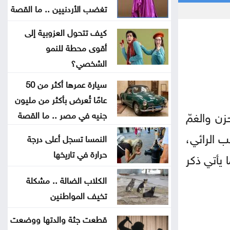
خلّف قتلى وجرحى .. هجوم حوثي
تغضب الأردنيين .. ما القصة
بالمسيّرات على مأرب
كيف تتحول العزوبية إلى
أقوى محطة للنمو
العثور على جثة شخص داخل حفرة في
الشخصي؟
الكورة
سيارة عمرها أكثر من 50
الاحتلال يقصف بلدة ميس الجبل
عامًا تُعرض بأكثر من مليون
جنوبي لبنان
زن والغمّ
جنيه في مصر .. ما القصة
ب الرائي،
النمسا تسجل أعلى درجة
فينيسيوس جونيور يمدد عقده مع
حرارة في تاريخها
 يأتي ذكر
ريال مدريد
الكلاب الضالة .. مشكلة
ارتفاع عدد إصابات إيبولا إلى أكثر من
تخيف المواطنين
4 آلاف بالكونغو
قطعت جثة والدتها ووضعت