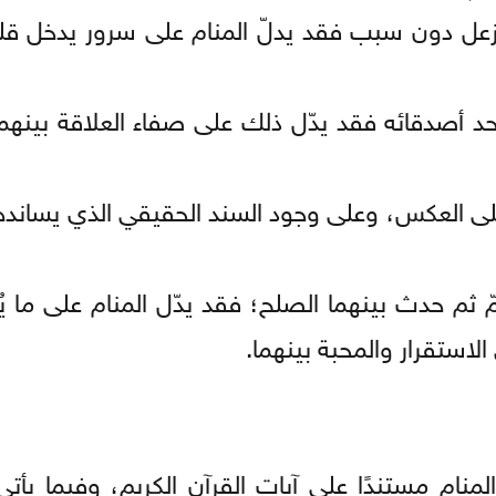
مّ بالزعل دون سبب فقد يدلّ المنام على سرور يدخل قلب
ن أحد أصدقائه فقد يدّل ذلك على صفاء العلاقة بين
ك على العكس، وعلى وجود السند الحقيقي الذي يسانده
مّ ثم حدث بينهما الصلح؛ فقد يدّل المنام على ما يُكِ
لاستقرار والمحبة بينهما.
منام مستندًا على آيات القرآن الكريم، وفيما يأتي