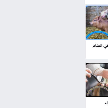
في المنام
م