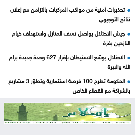
تحذيرات أمنية من مواكب المركبات بالتزامن مع إعلان
نتائج التوجيهي
جيش الاحتلال يواصل نسف المنازل واستهداف خيام
النازحين بغزة
الاحتلال يوسّع الاستيطان بإقرار 627 وحدة جديدة برام
الله والبيرة
الحكومة تطرح 100 فرصة استثمارية وتطوّر 3 مشاريع
بالشراكة مع القطاع الخاص
إيران تشترط ستة بنود لإعادة فتح هرمز وواشنطن
تراقب التنفيذ
تركيا ترجّح انضمام مصر لاتفاق الدفاع الثلاثي مع الرياض