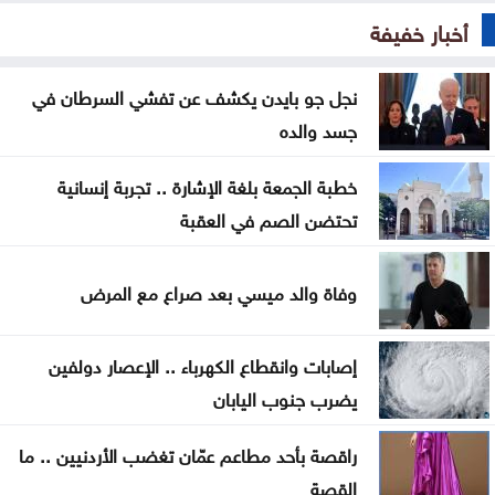
وإسلام آباد
أخبار خفيفة
الجزائر والمغرب يتأهلان إلى كأس العالم للسيدات
نجل جو بايدن يكشف عن تفشي السرطان في
85% من الخدمات الحكومية جرى رقمنتها حتى منتصف
جسد والده
2026
خطبة الجمعة بلغة الإشارة .. تجربة إنسانية
النواب يناقش الأحد قانون هيئة الاعتماد وشكاوى
تحتضن الصم في العقبة
البنزين
النقل البري تستكمل اليوم التشغيل التجريبي لخطوط
وفاة والد ميسي بعد صراع مع المرض
جديدة
إصابات وانقطاع الكهرباء .. الإعصار دولفين
السعودية: إخماد حريق في منشأة أرامكو بجيزان بلا
يضرب جنوب اليابان
إصابات
راقصة بأحد مطاعم عمّان تغضب الأردنيين .. ما
حرائق الغابات تجبر 20 ألف شخص على إخلاء منازلهم
القصة