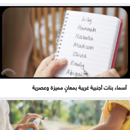
أسماء بنات أجنبية غريبة بمعانٍ مميزة وعصرية