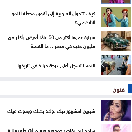
في كندا
كيف تتحول العزوبية إلى أقوى محطة للنمو
إدارة الترخيص تبدأ بخدمة حجز مواعيد الفحص العملي
الشخصي؟
إلكترونيا
سيارة عمرها أكثر من 50 عامًا تُعرض بأكثر من
ارتفاع طفيف على الحرارة اليوم .. وكتلة حارة تقترب من
مليون جنيه في مصر .. ما القصة
المملكة الاثنين
النمسا تسجل أعلى درجة حرارة في تاريخها
فنون
شيرين لمشهور تيك توك: بحبك وبموت فيك
سامو زين يفاجئ جمهوره ويعلن ارتباطه بفنانة