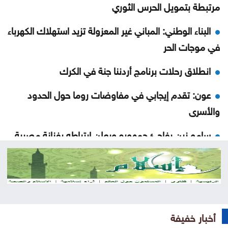
مرتبطة بتمويل الحرس الثوري
البناء الوطني: المباني غير المعزولة تزيد استهلاك الكهرباء
في موجات الحر
انطلاق رحلات برنامج أردننا جنة في الكرك
عون: تقدم إيجابي في مفاوضات روما حول الحدود
والأسرى
سامو زين يفاجئ جمهوره ويعلن ارتباطه بفنانة مصرية
أوبن إيه آي تتيح محادثات غير محدودة لمستخدمي
ChatGPT المجانيين
6 وسائل منزلية فعّالة لطرد البعوض
أخبار خفيفة
البنك الدولي يمنح سوريا 100 مليون دولار لتحديث