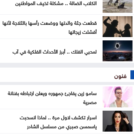
الكلاب الضالة .. مشكلة تخيف المواطنين
أمانة عمّان تبدأ المرحلة الأولى بإدخال 50 آلية لتطوير
إدارة النفايات
قطعت جثة والدتها ووضعت رأسها بالثلاجة لأنها
أفشلت زيجاتها
لمحبي الفلك .. أبرز الأحداث الفلكية في آب
فنون
سامو زين يفاجئ جمهوره ويعلن ارتباطه بفنانة
مصرية
اسرار تكشف لاول مرة .. لماذا انسحبت
ياسمسن صبري من مسلسل الشادر