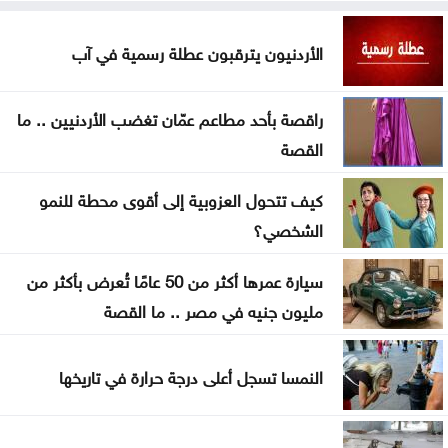
القطاع المالي
الأردنيون يترقبون عطلة رسمية في آب
بغداد والرياض تبحثان التنسيق الأمني وتطورات
المنطقة
راقصة بأحد مطاعم عمّان تغضب الأردنيين .. ما
واشنطن: اتفاق مرتقب لإعادة فتح مضيق هرمز خلال
القصة
الساعات المقبلة
كيف تتحول العزوبية إلى أقوى محطة للنمو
مُسيرة أوكرانية تستهدف مبنى سكنيا وتودي بحياة
الشخصي؟
شخصين في القرم
سيارة عمرها أكثر من 50 عامًا تُعرض بأكثر من
نائب أردوغان: اتفاقية مكة للدفاع المشترك خطوة
مليون جنيه في مصر .. ما القصة
تاريخية لتعزيز أمن المنطقة
النمسا تسجل أعلى درجة حرارة في تاريخها
أمانة عمّان تحيل عطاء محطة الباص السريع إلى مقاول
محلي