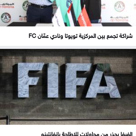
شراكة تجمع بين المركزية تويوتا ونادي عمّان FC
الفيفا يحذر من محاولات للإطاحة بإنفانتينو