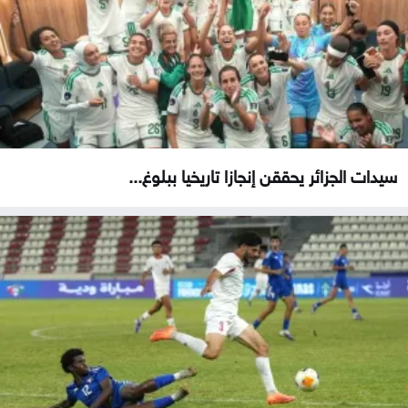
سيدات الجزائر يحققن إنجازا تاريخيا ببلوغ...