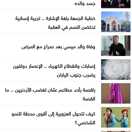
شراكة تجمع بين المركزية تويوتا ونادي عمّان FC
جسد والده
الحنيطي يستقبل مدير عام إدارة الخدمات الطبية الليبية
خطبة الجمعة بلغة الإشارة .. تجربة إنسانية
تحتضن الصم في العقبة
نتنياهو: إيران لن تمتلك أسلحة نووية
الحوثي يقصف تحشيدات سعودية ومخازن أسلحة بالمخا
وفاة والد ميسي بعد صراع مع المرض
إصابات وانقطاع الكهرباء .. الإعصار دولفين
يضرب جنوب اليابان
راقصة بأحد مطاعم عمّان تغضب الأردنيين .. ما
القصة
كيف تتحول العزوبية إلى أقوى محطة للنمو
الشخصي؟