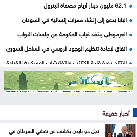
62.1 مليون دينار أرباح مصفاة البترول
البابا يدعو إلى إنشاء ممرات إنسانية في السودان
العرموطي ينتقد غياب الحكومة عن جلسات النواب
اتفاق لإعادة تنظيم الوجود الروسي في الساحل السوري
افتتاح دورة قادة الكتائب والتفتيشات العسكرية بالقيادة
والأركان
حقوق الإنسان في العصر الرقمي بالأردن
القبض على شخص حاول التسلل عبر الحدود الشمالية
أخبار خفيفة
فيديو لفرقة من طلبة عمان الأهلية بعنوان: دايماً بالعالي
، بنينا جيل ورا جيل
نجل جو بايدن يكشف عن تفشي السرطان في