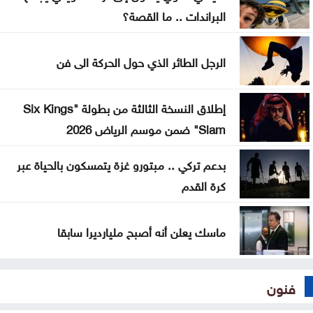
مقتل جنديين إسرائيليين في جنوب لبنان
البراندات .. ما القصة؟
كيف حول الاتحاد الأردني جائزة رياضية إلى معركة
الرجل الطائر الذي حول الحركة الى فن
أخلاقية هزت عرش فيفا
اتهامات الأمير علي تهز الفيفا .. ماذا قالت الصحافة
إطلاق النسخة الثالثة من بطولة "Six Kings
العالمية عن إنفانتينو؟
Slam" ضمن موسم الرياض 2026
بدعم تركي .. مبتورو غزة يتمسكون بالحياة عبر
كرة القدم
ماسك يعلن أنه أصبح مليارديرا سابقا
فنون