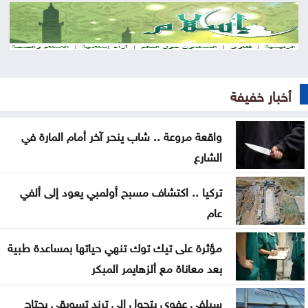
للإجراءات العسكرية
الجيش يعلن فتح باب التجنيد لحملة بكالوريوس الحقوق
والقانون
الذهب يسجل أعلى مستوى له منذ 7 أسابيع
أخبار خفيفة
الأمم المتحدة: داعش ما يزال يهدد السلم والأمن
واقعة مروعة .. شاب ينحر آخر أمام المارة في
الدوليين
الشارع
تحذيرات أمنية في كولومبيا من هجمات إرهابية أثناء
تركيا .. اكتشاف مسبح أولمبي يعود إلى ألفي
مراسم التنصيب
عام
أجواء صيفية مستقرة حتى الأحد مع تراجع تأثير الكتلة
مؤثرة على تيك توك تنهي حياتها بمساعدة طبية
الحارة
بعد معاناة مع ألزهايمر المبكر
سماع دوي انفجارين في مضيق هرمز أثناء عبور ناقلة
سيلفي عفوي يتحول إلى ترند تسويقي يجتاح