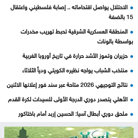
الاحتلال يواصل اقتحاماته .. إصابة فلسطيني واعتقال
15 بالضفة
المنطقة العسكرية الشرقية تحبط تهريب مخدرات
بواسطة بالونات
حزيران وتموز الأشد حرارة في تاريخ أوروبا الغربية
منتخب الشباب يواجه نظيره الكويتي ودياً الثلاثاء
نتائج التوجيهي 2026 متاحة عبر سند فور إعلانها الاثنين
الأهلي يتصدر دوري الدرجة الأولى للسيدات لكرة القدم
ملحق دوري أبطال آسيا: الحسين إربد أمام باختاكور
الأوزبكي
الذهب يتراجع عن أعلى مستوى في 7 أسابيع