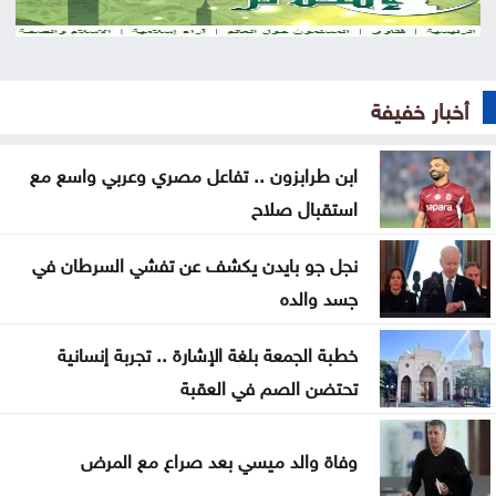
أجواء حارة في معظم المناطق وتحذيرات من أشعة
الشمس
أخبار خفيفة
الله يلعن الشبح
ابن طرابزون .. تفاعل مصري وعربي واسع مع
نتائج التوجيهي 2026 في الأردن اليوم .. رابط الاستعلام
استقبال صلاح
الرسمي
نجل جو بايدن يكشف عن تفشي السرطان في
منع مواطن من السلام على العيسوي .. وما فعله رئيس
جسد والده
الديوان يشعل التفاعل
خطبة الجمعة بلغة الإشارة .. تجربة إنسانية
حشد أكثر من مئتي عنصر إطفاء لإخماد حريق في جنوب
تحتضن الصم في العقبة
فرنسا
متحدث عسكري يمني: الحوثيون يستأنفون هجماتهم
وفاة والد ميسي بعد صراع مع المرض
على ميناء المخا