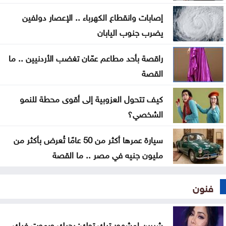
إصابات وانقطاع الكهرباء .. الإعصار دولفين
غزة .. إصابة 7 فلسطينيين بإطلاق نار إسرائيلي الأحد
يضرب جنوب اليابان
راقصة بأحد مطاعم عمّان تغضب الأردنيين .. ما
القصة
كيف تتحول العزوبية إلى أقوى محطة للنمو
الشخصي؟
سيارة عمرها أكثر من 50 عامًا تُعرض بأكثر من
مليون جنيه في مصر .. ما القصة
فنون
شيرين لمشهور تيك توك: بحبك وبموت فيك