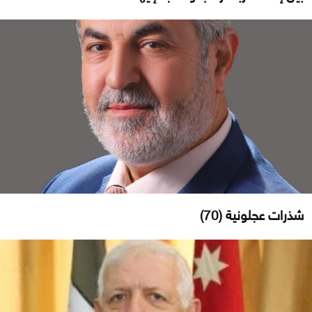
شذرات عجلونية (70)