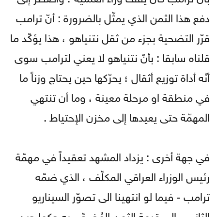
دفع هذا الثمن الذي يمثّل بالضرورة : أنّ ترامب
قرّر التضحية بجزء من ثقل نتنياهو ، هذا يؤكّد ما
قلناه سابقا : بأنّ نتنياهو لا يعني لترامب سوى
أنّه أداة توزيع أثقال ؛ يحرّكها حين يحتاج وزناً ما
في منطقة او مرحلة معينة ، وما أن تنتهي
المهمّة حتى يعيدها إلى مخزن الإحتياط .
في جهة أخرى : يزداد المشهد تعقيداً في مهمّة
رئيس الوزراء العراقي المكلّف ، الذي ضمّه
ترامب - فيما لو انتهينا الى تصوّر السيناريو
الثاني - إلى قيمة الثمن المُضحّى به حكما حين