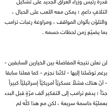
قدرة رئيس وزراء العراق الجديد على تشكيل
ائتلافٍ داعمٍ ؛ يمكن معه اللعب على الحبال ،
والتلوّن بألوان المواقف ، ومراوغة رغبات ترامب
بما يضيّع زمن لحظات حسمه .
لن نعلن نتيجة المفاضلة بين الخيارين السابقين -
برغم توصّلنا إليها - لكنّنا نجزم - كما فعلنا سابقا
- أنّ هناك فشلاّ عسكريّاً أمريكيّاً إسرائيليّاً كبيراً
جدّاً ؛ يدفع ترامب إلى التفكير ألف مرّةٍ قبل البدء
بعمليّة حاسمة سريعة ، لكن مع هذا كلّه لم