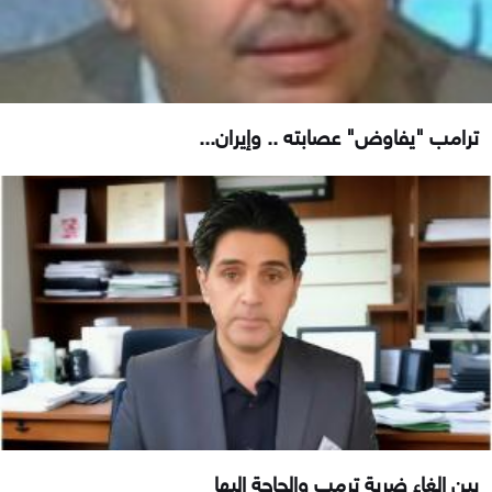
ترامب "يفاوض" عصابته .. وإيران...
بين إلغاء ضربة ترمب والحاجة إليها