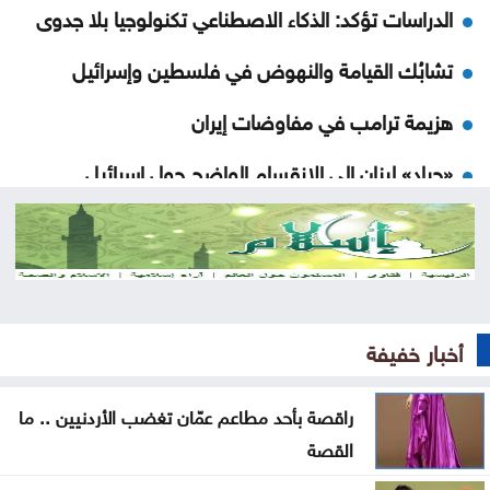
الدراسات تؤكد: الذكاء الاصطناعي تكنولوجيا بلا جدوى
تشابُك القيامة والنهوض في فلسطين وإسرائيل
هزيمة ترامب في مفاوضات إيران
«حياد» لبنان إلى الانقسام الواضح حول إسرائيل
هل سيعيش أبناؤنا حياة أسوأ منا
مات قبل تخرجه بشهر .. فيديو مؤثر لأم تتسلم شهادة
ابنها الراحل
أخبار خفيفة
موجة حر قوية تضرب المنطقة بحرارة تلامس 50 مئوية
.. ماذا عن الأردن؟
راقصة بأحد مطاعم عمّان تغضب الأردنيين .. ما
البرلمان العربي يدين تفجيرًا إرهابيًا استهدف حافلة ركاب
القصة
بريف دمشق