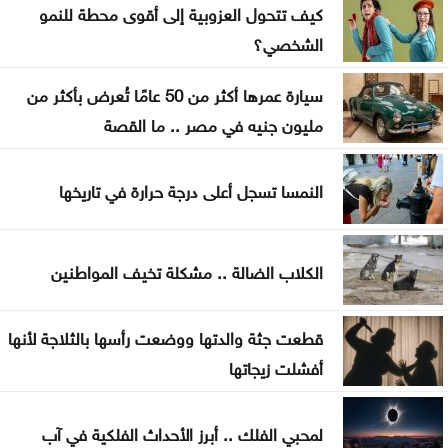
كيف تتحول العزوبية إلى أقوى محطة للنمو
واشنطن تضغط على إسرائيل لإقرار هدنة في غزة
الشخصي؟
إسبانيا تفرض قيودًا على الرحلات الجوية والسفن
سيارة عمرها أكثر من 50 عامًا تُعرض بأكثر من
القادمة من إيطاليا
مليون جنيه في مصر .. ما القصة
الحكومة التركية تنفي أي تعارض بين اتفاقية الدفاع
النمسا تسجل أعلى درجة حرارة في تاريخها
والتزامات الناتو
الكلاب الضالة .. مشكلة تخيف المواطنين
قطعت جثة والدتها ووضعت رأسها بالثلاجة لأنها
أفشلت زيجاتها
لمحبي الفلك .. أبرز الأحداث الفلكية في آب