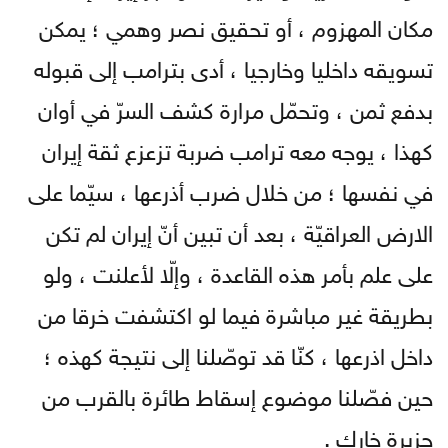
مكان المهزوم ، أو تحقيق نصر وهمي ؛ يمكن
تسويقه داخليا وخارجيا ، أدى بترامب إلى قبوله
بدفع ثمن ، وتحمّل مرارة كشف السرّ في أوان
كهذا ، يوجه معه ترامب ضربة تزعزع ثقة إيران
في نفسها ؛ من خلال ضرب أذرعها ، سيّما على
الارض العراقيّة ، بعد أن تبين أنّ إيران لم تكن
على علم بأمر هذه القاعدة ، وإلّا لأعلنت ، ولو
بطريقة غير مباشرة فيما لو اكتشفت خرقا من
داخل اذرعها ، كنّا قد توصّلنا إلى نتيجة كهذه ؛
حين فصّلنا موضوع إسقاط طائرة بالقرب من
جزيرة خارك .