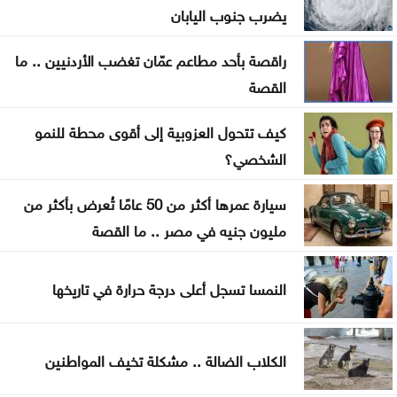
يضرب جنوب اليابان
تحذير من إطلاق العيارات النارية وإغلاق الطرق باحتفالات
راقصة بأحد مطاعم عمّان تغضب الأردنيين .. ما
التوجيهي
القصة
التكنولوجيا الزراعية في عمان الأهلية تشارك بفعاليات
كيف تتحول العزوبية إلى أقوى محطة للنمو
اليوم العالمي لمكافحة التصحر والجفاف 2026
الشخصي؟
هندسة عمان الأهلية تحصد المركز الأول بمسابقة
سيارة عمرها أكثر من 50 عامًا تُعرض بأكثر من
مشاريع النقل والمرور
مليون جنيه في مصر .. ما القصة
2.8 مليار دينار قروض كشف الراتب منذ بداية العام
النمسا تسجل أعلى درجة حرارة في تاريخها
الكلاب الضالة .. مشكلة تخيف المواطنين