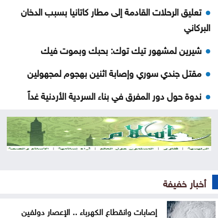
تعليق الرحلات القادمة إلى مطار كاتانيا بسبب الدخان
البركاني
شيرين لمشهور تيك توك: بحبك وبموت فيك
مقتل جندي سوري وإصابة اثنين بهجوم لمجهولين
ندوة حول دور المفرق في بناء السردية الأردنية غداً
أولى رحلات طيران الجزيرة الكويتية تصل إلى مطار دير
الزور
الأمانة تبدأ الأحد أعمال تعبيد في منطقة زهران
ضبط اعتداءات جديدة على المياه في منطقة بيرين
أخبار خفيفة
دورة تدريبية بمركز البحوث الدوائية والتشخيصية في
إصابات وانقطاع الكهرباء .. الإعصار دولفين
عمان الاهلية حول الهندسة الطبية الحيوية