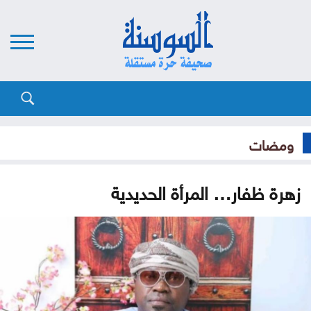
ومضات
زهرة ظفار… المرأة الحديدية