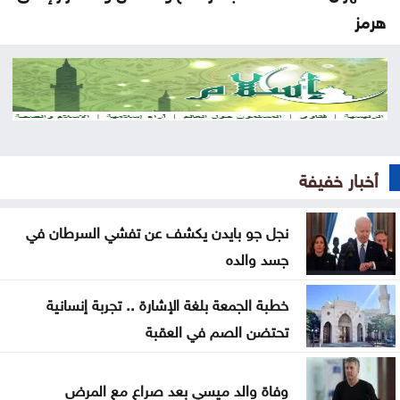
هرمز
تصاريح عمل السوريين بالأردن تتراجع خلال النصف الأول
من العام
المستقلة للانتخاب تعتمد الصحفيين لتغطية انتخابات
غرف الصناعة 2026
أخبار خفيفة
استقرار أسعار الذهب في السوق المحلية الأحد
نجل جو بايدن يكشف عن تفشي السرطان في
تجارة عمّان: أسعار المستلزمات المدرسية مستقرة
جسد والده
ومتوافرة بكثرة
خطبة الجمعة بلغة الإشارة .. تجربة إنسانية
صندوق الحج يحقق أرباحاً بـ24.9 مليون وموجوداته 448
تحتضن الصم في العقبة
مليوناً
تحذيرات أمنية من مواكب المركبات بالتزامن مع إعلان
وفاة والد ميسي بعد صراع مع المرض