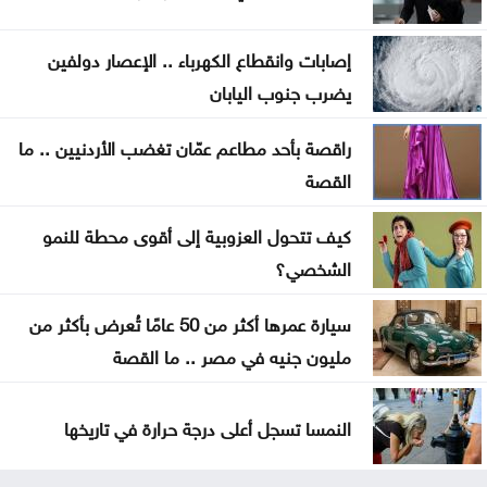
نتائج التوجيهي
إصابات وانقطاع الكهرباء .. الإعصار دولفين
جيش الاحتلال يواصل نسف المنازل واستهداف خيام
يضرب جنوب اليابان
النازحين بغزة
راقصة بأحد مطاعم عمّان تغضب الأردنيين .. ما
الاحتلال يوسّع الاستيطان بإقرار 627 وحدة جديدة برام
القصة
الله والبيرة
كيف تتحول العزوبية إلى أقوى محطة للنمو
الحكومة تطرح 100 فرصة استثمارية وتطوّر 3 مشاريع
الشخصي؟
بالشراكة مع القطاع الخاص
سيارة عمرها أكثر من 50 عامًا تُعرض بأكثر من
إيران تشترط ستة بنود لإعادة فتح هرمز وواشنطن
مليون جنيه في مصر .. ما القصة
تراقب التنفيذ
النمسا تسجل أعلى درجة حرارة في تاريخها