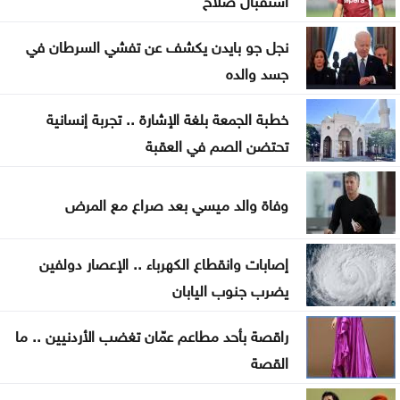
إيران .. تعيين محسن رضائي أمينا عاما للمجلس الأعلى
نجل جو بايدن يكشف عن تفشي السرطان في
للأمن القومي
جسد والده
القناة 13: خلافات تل أبيب وواشنطن تتعمق بشأن إنهاء
خطبة الجمعة بلغة الإشارة .. تجربة إنسانية
القتال في 3 جبهات
تحتضن الصم في العقبة
ترمب: نراقب إيران اقتصادياً ونؤجل أي تحرك عسكري
وفاة والد ميسي بعد صراع مع المرض
كبير
الحيصة: أراضي مشروع سكة العقبة ستسجل باسم
إصابات وانقطاع الكهرباء .. الإعصار دولفين
خزينة الدولة
يضرب جنوب اليابان
صورة تختصر حكاية إنجاز .. وحفل سيبقى محفورا في
راقصة بأحد مطاعم عمّان تغضب الأردنيين .. ما
ذاكرة جامعة آل البيت
القصة