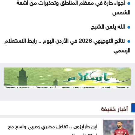
أجواء حارة في معظم المناطق وتحذيرات من أشعة
الشمس
الله يلعن الشبح
نتائج التوجيهي 2026 في الأردن اليوم .. رابط الاستعلام
الرسمي
منع مواطن من السلام على العيسوي .. وما فعله رئيس
الديوان يشعل التفاعل
حشد أكثر من مئتي عنصر إطفاء لإخماد حريق في جنوب
فرنسا
أخبار خفيفة
متحدث عسكري يمني: الحوثيون يستأنفون هجماتهم
على ميناء المخا
ابن طرابزون .. تفاعل مصري وعربي واسع مع
غزة .. إصابة 7 فلسطينيين بإطلاق نار إسرائيلي الأحد
استقبال صلاح