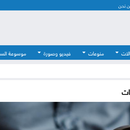
 نحن
لات
منوعات
فيديو وصورة
موسوعة الس
ات