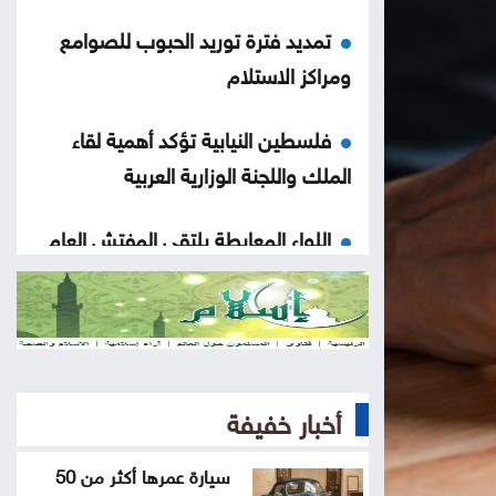
تمديد فترة توريد الحبوب للصوامع
ومراكز الاستلام
فلسطين النيابية تؤكد أهمية لقاء
الملك واللجنة الوزارية العربية
اللواء المعايطة يلتقي المفتش العام
للشرطة الرواندية
بعد 8 أشهر من التأخير .. فيفا يصرف
مستحقات منتخب الأردن بكأس العرب
أخبار خفيفة
الذهب يلامس ذروة 7 أسابيع بفضل
آمال إعادة فتح هرمز
سيارة عمرها أكثر من 50