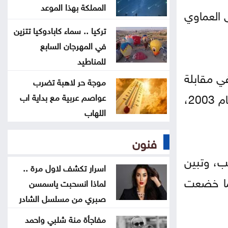
المخيمات
المملكة بهذا الموعد
ى العماوي
تركيا .. سماء كابادوكيا تتزين
وزير الاقتصاد الرقمي يفتتح المركز
في المهرجان السابع
التكنولوجي منصة الشمال في إربد
للمناطيد
ي مقابلة
موجة حر لاهبة تضرب
بيان صادر عن اللجنة النقابية للعاملين
صحفية، إلا أن ما قدمه اقتصر على معلومات شفهية تتعلق بمشاريع تنموية قديمة تعود لما قبل عام 2003،
عواصم عربية مع بداية اب
في شركة البوتاس العربية
اللهاب
ندوة بعنوان المفرق .. عروس البادية
فنون
ودورها في بناء السردية الأردنية الأحد
ب، وتبين
اسرار تكشف لاول مرة ..
ما خضعت
لماذا انسحبت ياسمسن
صبري من مسلسل الشادر
مفاجأة منة شلبي واحمد