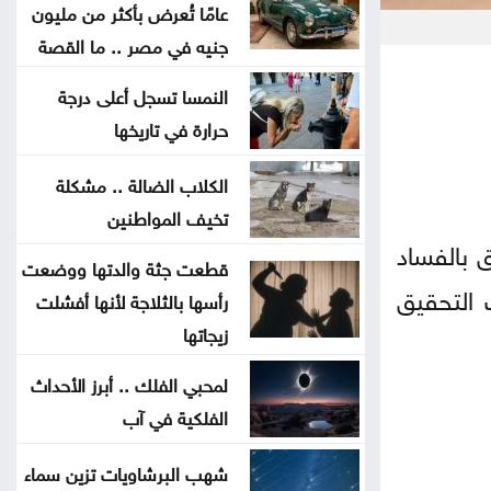
عامًا تُعرض بأكثر من مليون
الأردن ودول عربية وإسلامية يدينون
جنيه في مصر .. ما القصة
الانتهاكات الإسرائيلية المتواصلة في غزة
النمسا تسجل أعلى درجة
حرارة في تاريخها
النفط يرتفع وسط حذر بشأن نتائج
المحادثات بين إيران وعمان
الكلاب الضالة .. مشكلة
تخيف المواطنين
محافظة القدس: أحداث قلنديا تهدد
ق بالفساد
قطعت جثة والدتها ووضعت
المخيمات الفلسطينية وقضية اللاجئين
 التحقيق
رأسها بالثلاجة لأنها أفشلت
زيجاتها
الاحتلال يعتقل ويحقق ميدانيا مع أكثر
من 60 فلسطينيا من مخيم قلنديا
لمحبي الفلك .. أبرز الأحداث
الفلكية في آب
قلنديا تحت الحصار .. الرئاسة
الفلسطينية تحذر من مخطط يستهدف
شهب البرشاويات تزين سماء