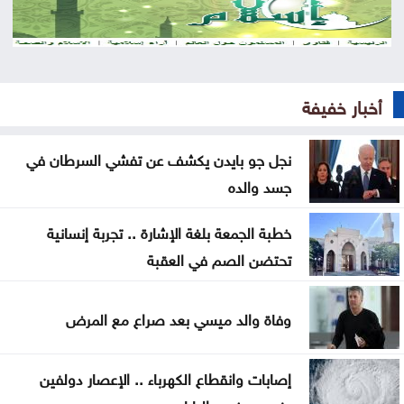
مستوطنون يهاجمون مسجدا بالضفة والجيش يعتقل 7
فلسطينيين
سوريا .. إحباط محاولة تهريب أسلحة وذخائر إلى لبنان
أخبار خفيفة
سيدات الجزائر يحققن إنجازا تاريخيا ببلوغ نصف نهائي
أمم إفريقيا
نجل جو بايدن يكشف عن تفشي السرطان في
جسد والده
شقة مهجورة في الرصيفة تثير شكاوى السكان ..
تفاصيل
خطبة الجمعة بلغة الإشارة .. تجربة إنسانية
تحتضن الصم في العقبة
السعودية واليمن وقطر ترحب ببيان مجلس الأمن إزاء
هجمات الحوثيين
وفاة والد ميسي بعد صراع مع المرض
المنتخب الوطني ت 20 يتغلب على نظيره الكويتي وديا
إصابات وانقطاع الكهرباء .. الإعصار دولفين
الصفدي والزياني يبحثان تطورات الأوضاع الإقليمية
يضرب جنوب اليابان