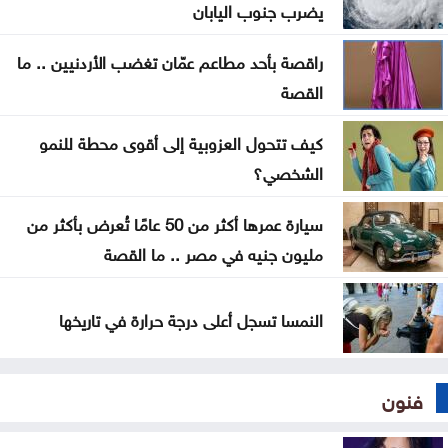
يضرب جنوب اليابان
في كندا
راقصة بأحد مطاعم عمّان تغضب الأردنيين .. ما
إدارة الترخيص تبدأ بخدمة حجز مواعيد الفحص العملي
القصة
إلكترونيا
كيف تتحول العزوبية إلى أقوى محطة للنمو
ارتفاع طفيف على الحرارة اليوم .. وكتلة حارة تقترب من
الشخصي؟
المملكة الاثنين
سيارة عمرها أكثر من 50 عامًا تُعرض بأكثر من
تفسير الحلم بالذباب
مليون جنيه في مصر .. ما القصة
النمسا تسجل أعلى درجة حرارة في تاريخها
فنون