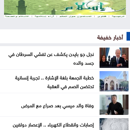
وإسلام آباد
الجزائر والمغرب يتأهلان إلى كأس العالم للسيدات
85% من الخدمات الحكومية جرى رقمنتها حتى منتصف
أخبار خفيفة
2026
نجل جو بايدن يكشف عن تفشي السرطان في
النواب يناقش الأحد قانون هيئة الاعتماد وشكاوى
جسد والده
البنزين
خطبة الجمعة بلغة الإشارة .. تجربة إنسانية
النقل البري تستكمل اليوم التشغيل التجريبي لخطوط
تحتضن الصم في العقبة
جديدة
السعودية: إخماد حريق في منشأة أرامكو بجيزان بلا
وفاة والد ميسي بعد صراع مع المرض
إصابات
إصابات وانقطاع الكهرباء .. الإعصار دولفين
حرائق الغابات تجبر 20 ألف شخص على إخلاء منازلهم