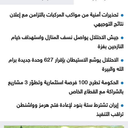
تحذيرات أمنية من مواكب المركبات بالتزامن مع إعلان
نتائج التوجيهي
جيش الاحتلال يواصل نسف المنازل واستهداف خيام
النازحين بغزة
الاحتلال يوسّع الاستيطان بإقرار 627 وحدة جديدة برام
الله والبيرة
الحكومة تطرح 100 فرصة استثمارية وتطوّر 3 مشاريع
بالشراكة مع القطاع الخاص
إيران تشترط ستة بنود لإعادة فتح هرمز وواشنطن
تراقب التنفيذ
تركيا ترجّح انضمام مصر لاتفاق الدفاع الثلاثي مع الرياض