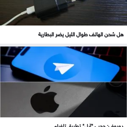
هل شحن الهاتف طوال الليل يضر البطارية
دوروف: حجب "آبل" تطبيق تلغرام...