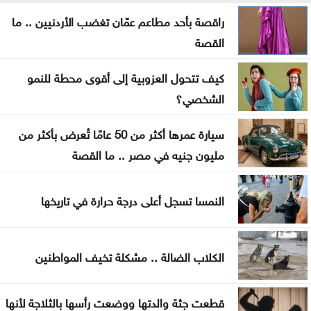
الاحتلال يقصف بلدة ميس الجبل جنوبي لبنان
راقصة بأحد مطاعم عمّان تغضب الأردنيين .. ما
القصة
فينيسيوس جونيور يمدد عقده مع ريال مدريد
كيف تتحول العزوبية إلى أقوى محطة للنمو
ارتفاع عدد إصابات إيبولا إلى أكثر من 4 آلاف بالكونغو
الشخصي؟
راقصة بأحد مطاعم عمّان تغضب الأردنيين .. ما القصة
سيارة عمرها أكثر من 50 عامًا تُعرض بأكثر من
مليون جنيه في مصر .. ما القصة
النمسا تسجل أعلى درجة حرارة في تاريخها
الكلاب الضالة .. مشكلة تخيف المواطنين
قطعت جثة والدتها ووضعت رأسها بالثلاجة لأنها