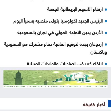
ارتفاع الأسهم البريطانية الجمعة
الرئيس الجديد لكولومبيا يتولى منصبه رسمياً اليوم
الأردن يدين الاعتداء الحوثي في نجران بالسعودية
إردوغان بجدة لتوقيع اتفاقية دفاع مشترك مع السعودية
وباكستان
ارتفاع كبير في الصادرات والواردات الصينية
الاحتلال يلقي قنبلة باتجاه جرافة للجيش اللبناني
بالمنصوري
خلّف قتلى وجرحى .. هجوم حوثي بالمسيّرات على مأرب
أخبار خفيفة
العثور على جثة شخص داخل حفرة في الكورة