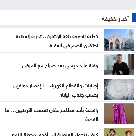
البلاد
لأول مرة .. تقنية VAR حاضرة في الموسم الكروي
أخبار خفيفة
الجديد
خطبة الجمعة بلغة الإشارة .. تجربة إنسانية
الجيش الإيراني: الوضع في مضيق هرمز نهائي ولا رجعة
تحتضن الصم في العقبة
فيه
الأردن يحقق اكتفاءً ذاتياً كاملاً في عدد من المنتجات
وفاة والد ميسي بعد صراع مع المرض
الغذائية
إصابات وانقطاع الكهرباء .. الإعصار دولفين
الأشغال تنهي العمل على تقاطع طريق المطار
يضرب جنوب اليابان
الفيصلي يواجه الوحدات والحسين يصطدم بالرمثا في
راقصة بأحد مطاعم عمّان تغضب الأردنيين .. ما
كأس السوبر
القصة
سكة الحديد : قطار منفعة عامة .. ام طريق سهل
كيف تتحول العزوبية إلى أقوى محطة للنمو