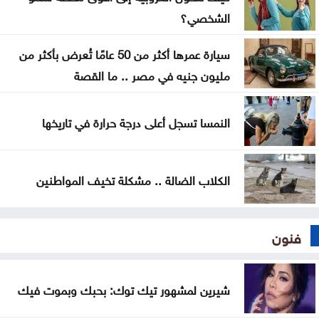
للاستملاك؟؟
الشخصي؟
إيران: نسعى لحل القضايا بالمفاوضات والوقت الحالي
سيارة عمرها أكثر من 50 عامًا تُعرض بأكثر من
هو الأمثل
مليون جنيه في مصر .. ما القصة
الأردن يستقبل 3.15 مليون زائر ويحقق 2.47 مليار دينار
دخلاً سياحياً
النمسا تسجل أعلى درجة حرارة في تاريخها
الكلاب الضالة .. مشكلة تخيف المواطنين
فنون
شيرين لمشهور تيك توك: بحبك وبموت فيك