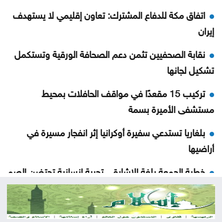
اتفاق مكة للدفاع المشترك: تعاون إقليمي لا يستهدف
إيران
نقابة الصحفيين تثمن دعم الصحافة الورقية وتستكمل
تشكيل لجانها
تركيب 15 مقعدًا في مواقف الحافلات بمحيط
مستشفى الأميرة بسمة
بلغاريا تستدعي سفيرة أوكرانيا إثر انفجار مسيرة في
أراضيها
خطبة الجمعة بلغة الإشارة .. تجربة إنسانية تحتضن الصم
في العقبة
إصابة 3 عسكريين لبنانيين أثناء تفكيك ذخائر جنوبي