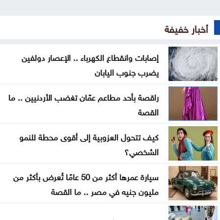
15 ميدالية للأردن في افتتاح بطولة الحسن للتايكواندو
أخبار خفيفة
أسعار الخضار والفواكه محلياً اليوم
خبر سار لسكان هذه المحافظات
إصابات وانقطاع الكهرباء .. الإعصار دولفين
يضرب جنوب اليابان
ترامب: قرار وقف مشروع قاعة الاحتفالات بالبيت
الأبيض عار وخطر قومي
راقصة بأحد مطاعم عمّان تغضب الأردنيين .. ما
القصة
القوات المسلحة اليمنية تنفذ عملية عسكرية ضد
الحوثيين
كيف تتحول العزوبية إلى أقوى محطة للنمو
الشخصي؟
توجه أمريكي لمنح كولومبيا مساعدات بقيمة مليار دولار
سيارة عمرها أكثر من 50 عامًا تُعرض بأكثر من
مليون جنيه في مصر .. ما القصة