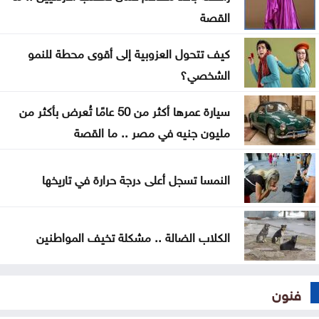
نادي العاملين
القصة
دولة صغيرة .. بس قَدّ حالنا وأكبر من الخارطة !
كيف تتحول العزوبية إلى أقوى محطة للنمو
كلّيّة الحقوق في الجامعة الأردنيّة تُواصل صناعة
الشخصي؟
الكفاءات القانونيّة بتخريج 265 طالبًا وطالبةً
سيارة عمرها أكثر من 50 عامًا تُعرض بأكثر من
كلّيّة الهندسة في الجامعة الأردنيّة تودّع 808 من خرّيجيها
مليون جنيه في مصر .. ما القصة
ضمن فوج الهواشم
النمسا تسجل أعلى درجة حرارة في تاريخها
الكلاب الضالة .. مشكلة تخيف المواطنين
فنون