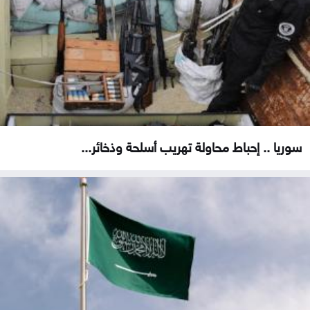
سوريا .. إحباط محاولة تهريب أسلحة وذخائر...