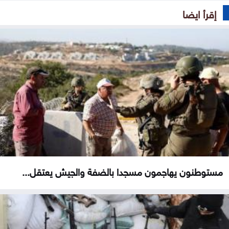
إقرأ ايضا
مستوطنون يهاجمون مسجدا بالضفة والجيش يعتقل...