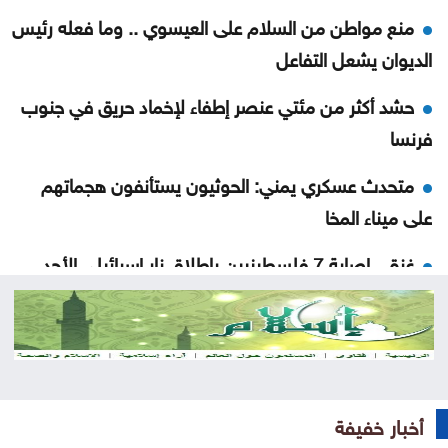
منع مواطن من السلام على العيسوي .. وما فعله رئيس
الديوان يشعل التفاعل
حشد أكثر من مئتي عنصر إطفاء لإخماد حريق في جنوب
فرنسا
متحدث عسكري يمني: الحوثيون يستأنفون هجماتهم
على ميناء المخا
غزة .. إصابة 7 فلسطينيين بإطلاق نار إسرائيلي الأحد
إيران .. تعيين محسن رضائي أمينا عاما للمجلس الأعلى
للأمن القومي
القناة 13: خلافات تل أبيب وواشنطن تتعمق بشأن إنهاء
القتال في 3 جبهات
أخبار خفيفة