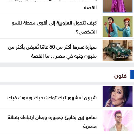
الرئاسة التركية تطلق حملة إعلامية خاصة بـاتفاقية مكة
القصة
كيف تتحول العزوبية إلى أقوى محطة للنمو
الشخصي؟
سيارة عمرها أكثر من 50 عامًا تُعرض بأكثر من
مليون جنيه في مصر .. ما القصة
فنون
شيرين لمشهور تيك توك: بحبك وبموت فيك
سامو زين يفاجئ جمهوره ويعلن ارتباطه بفنانة
مصرية