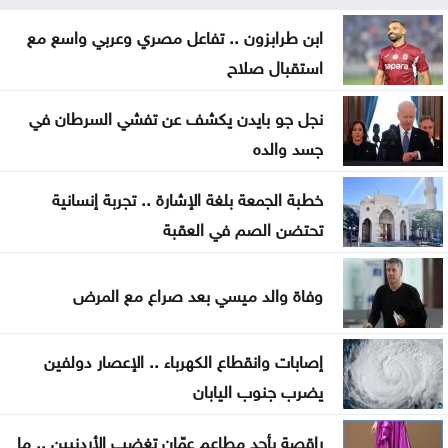
ترمب: نراقب إيران اقتصادياً ونؤجل أي تحرك عسكري
ابن طرابزون .. تفاعل مصري وعربي واسع مع
كبير
استقبال صلاح
الحيصة: أراضي مشروع سكة العقبة ستسجل باسم
نجل جو بايدن يكشف عن تفشي السرطان في
خزينة الدولة
جسد والده
صورة تختصر حكاية إنجاز .. وحفل سيبقى محفورا في
خطبة الجمعة بلغة الإشارة .. تجربة إنسانية
ذاكرة جامعة آل البيت
تحتضن الصم في العقبة
حين لا يعود القمع ضروريًا: كيف تُنتَج اللامبالاة
السياسية؟
وفاة والد ميسي بعد صراع مع المرض
ترمب للعالم .. توكلو ع الله بصير خير
إصابات وانقطاع الكهرباء .. الإعصار دولفين
ابن طرابزون .. تفاعل مصري وعربي واسع مع استقبال
يضرب جنوب اليابان
صلاح
راقصة بأحد مطاعم عمّان تغضب الأردنيين .. ما