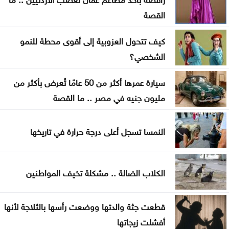
القصة
الاحتلال يقصف بلدة ميس الجبل جنوبي لبنان
كيف تتحول العزوبية إلى أقوى محطة للنمو
فينيسيوس جونيور يمدد عقده مع ريال مدريد
الشخصي؟
ارتفاع عدد إصابات إيبولا إلى أكثر من 4 آلاف بالكونغو
سيارة عمرها أكثر من 50 عامًا تُعرض بأكثر من
مليون جنيه في مصر .. ما القصة
النمسا تسجل أعلى درجة حرارة في تاريخها
الكلاب الضالة .. مشكلة تخيف المواطنين
قطعت جثة والدتها ووضعت رأسها بالثلاجة لأنها
أفشلت زيجاتها