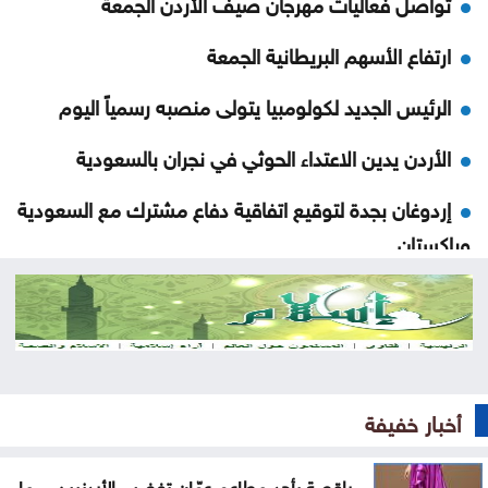
تواصل فعاليات مهرجان صيف الأردن الجمعة
ارتفاع الأسهم البريطانية الجمعة
الرئيس الجديد لكولومبيا يتولى منصبه رسمياً اليوم
الأردن يدين الاعتداء الحوثي في نجران بالسعودية
إردوغان بجدة لتوقيع اتفاقية دفاع مشترك مع السعودية
وباكستان
ارتفاع كبير في الصادرات والواردات الصينية
الاحتلال يلقي قنبلة باتجاه جرافة للجيش اللبناني
بالمنصوري
أخبار خفيفة
خلّف قتلى وجرحى .. هجوم حوثي بالمسيّرات على مأرب
العثور على جثة شخص داخل حفرة في الكورة
راقصة بأحد مطاعم عمّان تغضب الأردنيين .. ما