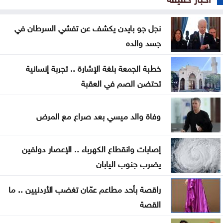
استقرار أسعار الذهب في السوق المحلية الأحد
نجل جو بايدن يكشف عن تفشي السرطان في
تجارة عمّان: أسعار المستلزمات المدرسية مستقرة
جسد والده
ومتوافرة بكثرة
خطبة الجمعة بلغة الإشارة .. تجربة إنسانية
صندوق الحج يحقق أرباحاً بـ24.9 مليون وموجوداته 448
تحتضن الصم في العقبة
مليوناً
تحذيرات أمنية من مواكب المركبات بالتزامن مع إعلان
وفاة والد ميسي بعد صراع مع المرض
نتائج التوجيهي
إصابات وانقطاع الكهرباء .. الإعصار دولفين
جيش الاحتلال يواصل نسف المنازل واستهداف خيام
يضرب جنوب اليابان
النازحين بغزة
راقصة بأحد مطاعم عمّان تغضب الأردنيين .. ما
الاحتلال يوسّع الاستيطان بإقرار 627 وحدة جديدة برام
القصة
الله والبيرة