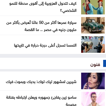
كيف تتحول العزوبية إلى أقوى محطة للنمو
الحكومة تطرح 100 فرصة استثمارية وتطوّر 3 مشاريع
الشخصي؟
بالشراكة مع القطاع الخاص
سيارة عمرها أكثر من 50 عامًا تُعرض بأكثر من
إيران تشترط ستة بنود لإعادة فتح هرمز وواشنطن
مليون جنيه في مصر .. ما القصة
تراقب التنفيذ
النمسا تسجل أعلى درجة حرارة في تاريخها
فنون
شيرين لمشهور تيك توك: بحبك وبموت فيك
سامو زين يفاجئ جمهوره ويعلن ارتباطه بفنانة
مصرية