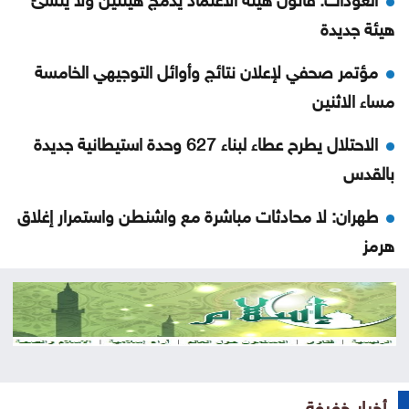
هيئة جديدة
مؤتمر صحفي لإعلان نتائج وأوائل التوجيهي الخامسة
مساء الاثنين
الاحتلال يطرح عطاء لبناء 627 وحدة استيطانية جديدة
بالقدس
طهران: لا محادثات مباشرة مع واشنطن واستمرار إغلاق
هرمز
تصاريح عمل السوريين بالأردن تتراجع خلال النصف الأول
من العام
المستقلة للانتخاب تعتمد الصحفيين لتغطية انتخابات
غرف الصناعة 2026
أخبار خفيفة