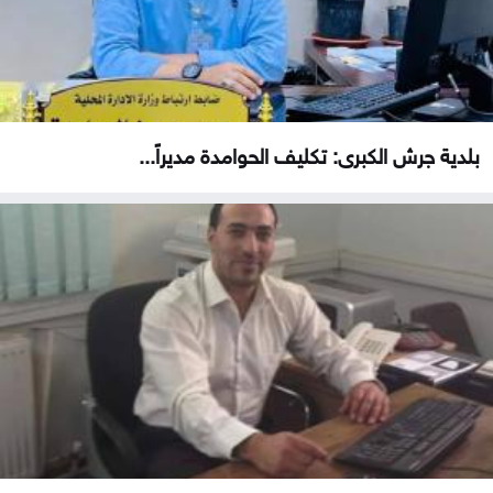
بلدية جرش الكبرى: تكليف الحوامدة مديراً...