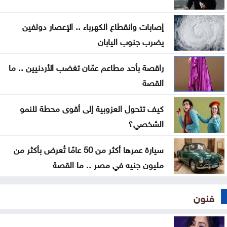
على ميناء المخا
إصابات وانقطاع الكهرباء .. الإعصار دولفين
غزة .. إصابة 7 فلسطينيين بإطلاق نار إسرائيلي الأحد
يضرب جنوب اليابان
راقصة بأحد مطاعم عمّان تغضب الأردنيين .. ما
القصة
كيف تتحول العزوبية إلى أقوى محطة للنمو
الشخصي؟
سيارة عمرها أكثر من 50 عامًا تُعرض بأكثر من
مليون جنيه في مصر .. ما القصة
فنون