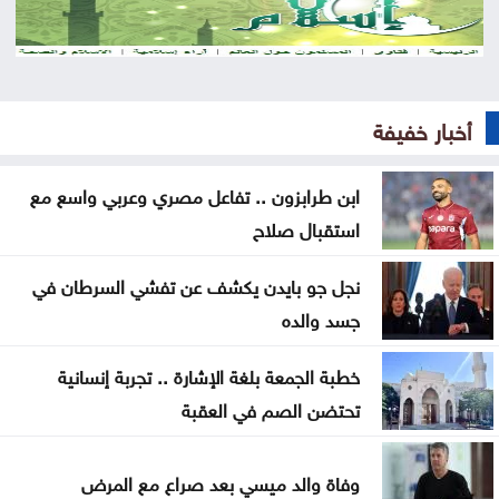
الذهب يتراجع عن أعلى مستوى في 7 أسابيع
أجواء حارة في معظم المناطق وتحذيرات من أشعة
الشمس
أخبار خفيفة
الله يلعن الشبح
ابن طرابزون .. تفاعل مصري وعربي واسع مع
نتائج التوجيهي 2026 في الأردن اليوم .. رابط الاستعلام
استقبال صلاح
الرسمي
نجل جو بايدن يكشف عن تفشي السرطان في
منع مواطن من السلام على العيسوي .. وما فعله رئيس
جسد والده
الديوان يشعل التفاعل
خطبة الجمعة بلغة الإشارة .. تجربة إنسانية
حشد أكثر من مئتي عنصر إطفاء لإخماد حريق في جنوب
تحتضن الصم في العقبة
فرنسا
متحدث عسكري يمني: الحوثيون يستأنفون هجماتهم
وفاة والد ميسي بعد صراع مع المرض