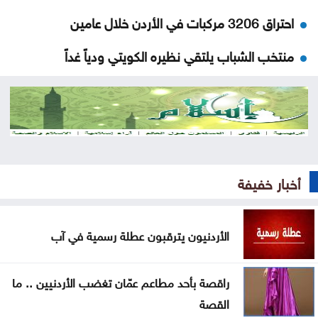
احتراق 3206 مركبات في الأردن خلال عامين
منتخب الشباب يلتقي نظيره الكويتي ودياً غداً
السعودية للحوثيين: التحالف لن يقف مكتوف اليدين
توجيه لإزالة المركبات المهملة والمعطلة في الرصيفة
على هامش التعديل على قانون الجامعات الأردنية
أخبار خفيفة
توقيع اتفاقية دفاع بين السعودية وتركيا وباكستان
الجامعة العربية تدين الهجمات على السعودية واليمن
الأردنيون يترقبون عطلة رسمية في آب
تواصل فعاليات مهرجان صيف الأردن الجمعة
راقصة بأحد مطاعم عمّان تغضب الأردنيين .. ما
ارتفاع الأسهم البريطانية الجمعة
القصة