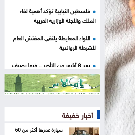
فلسطين النيابية تؤكد أهمية لقاء
الملك واللجنة الوزارية العربية
اللواء المعايطة يلتقي المفتش العام
للشرطة الرواندية
بعد 8 أشهر من التأخير .. فيفا يصرف
مستحقات منتخب الأردن بكأس العرب
الذهب يلامس ذروة 7 أسابيع بفضل
آمال إعادة فتح هرمز
أخبار خفيفة
الأردن ودول عربية وإسلامية يدينون
الانتهاكات الإسرائيلية المتواصلة في غزة
سيارة عمرها أكثر من 50