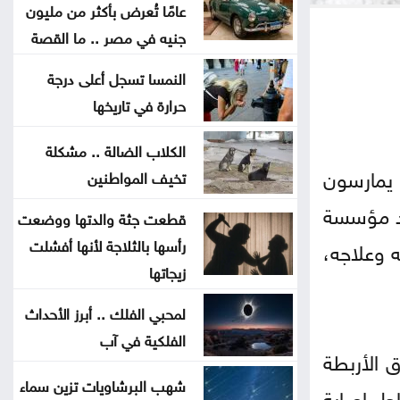
عامًا تُعرض بأكثر من مليون
النفط يرتفع وسط حذر بشأن نتائج
جنيه في مصر .. ما القصة
المحادثات بين إيران وعمان
النمسا تسجل أعلى درجة
حرارة في تاريخها
محافظة القدس: أحداث قلنديا تهدد
المخيمات الفلسطينية وقضية اللاجئين
الكلاب الضالة .. مشكلة
ا يمارسون
تخيف المواطنين
الاحتلال يعتقل ويحقق ميدانيا مع أكثر
هد مؤسسة
قطعت جثة والدتها ووضعت
من 60 فلسطينيا من مخيم قلنديا
رأسها بالثلاجة لأنها أفشلت
 وعلاجه،
زيجاتها
قلنديا تحت الحصار .. الرئاسة
الفلسطينية تحذر من مخطط يستهدف
لمحبي الفلك .. أبرز الأحداث
المخيمات
الفلكية في آب
 الأربطة
وزير الاقتصاد الرقمي يفتتح المركز
شهب البرشاويات تزين سماء
احل إصابة