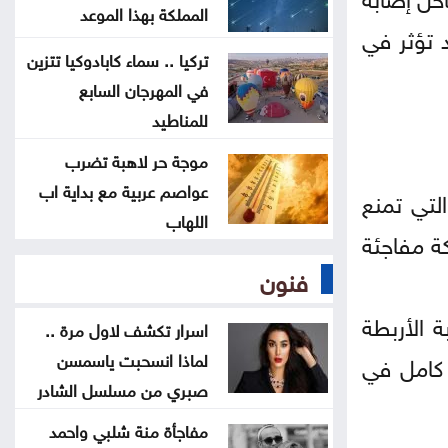
التكنولوجي منصة الشمال في إربد
المملكة بهذا الموعد
 تؤثر في
تركيا .. سماء كابادوكيا تتزين
بيان صادر عن اللجنة النقابية للعاملين
في المهرجان السابع
في شركة البوتاس العربية
للمناطيد
موجة حر لاهبة تضرب
ندوة بعنوان المفرق .. عروس البادية
عواصم عربية مع بداية اب
ودورها في بناء السردية الأردنية الأحد
لتي تمنع
اللهاب
كة مفاجئة
عمان الاهلية بطلة الجامعات الأردنية
فنون
في الكراتيه للطلاب ووصيفه البطولة
للطالبات .. صور
 الأربطة
اسرار تكشف لاول مرة ..
لماذا انسحبت ياسمسن
 كامل في
صبري من مسلسل الشادر
مفاجأة منة شلبي واحمد