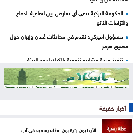
الحكومة التركية تنفي أي تعارض بين اتفاقية الدفاع
والتزامات الناتو
مسؤول أميركي: تقدم في محادثات عُمان وإيران حول
مضيق هرمز
تنفيذ حزمة مشاريع تنموية بالكرك لدعم البيئة
الاستثمارية
انطلاق منافسات بطولة الحسن الدولية العاشرة
للتايكواندو
مجلس الشيوخ الأميركي يتبنى عقوبات جديدة على
أخبار خفيفة
روسيا
الأردنيون يترقبون عطلة رسمية في آب
الحوثيون يتبنون هجومًا على معسكر للقوات الحكومية