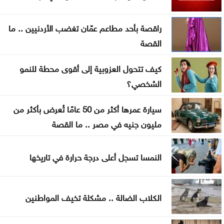
في مأرب
راقصة بأحد مطاعم عمّان تغضب الأردنيين .. ما
عقوبات أميركية تستهدف منصات عملات رقمية
القصة
مرتبطة بتمويل الحرس الثوري
كيف تتحول العزوبية إلى أقوى محطة للنمو
البناء الوطني: المباني غير المعزولة تزيد استهلاك الكهرباء
الشخصي؟
في موجات الحر
سيارة عمرها أكثر من 50 عامًا تُعرض بأكثر من
انطلاق رحلات برنامج أردننا جنة في الكرك
مليون جنيه في مصر .. ما القصة
عون: تقدم إيجابي في مفاوضات روما حول الحدود
والأسرى
النمسا تسجل أعلى درجة حرارة في تاريخها
سامو زين يفاجئ جمهوره ويعلن ارتباطه بفنانة مصرية
الكلاب الضالة .. مشكلة تخيف المواطنين
أوبن إيه آي تتيح محادثات غير محدودة لمستخدمي
ChatGPT المجانيين