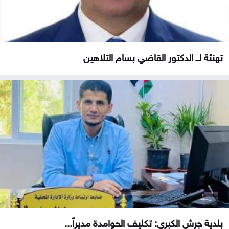
تهنئة لــ الدكتور القاضي بسام التلاهين
بلدية جرش الكبرى: تكليف الحوامدة مديراً...