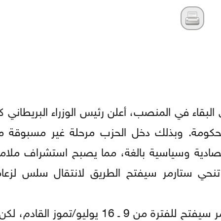
بقاء في المنصب، أعلن رئيس الوزراء البريطاني كي
لحكومة. وبذلك دخل الحزب مرحلة غير مسبوقة من
صادية وسياسية بالغة، مما يصبح استشراف ملامح
 تنحي ستارمر سيفتح الطريق لانتقال سلس لزعا
على الرغم من أن باب الترشيح لمن يخلف ستارمر سيفتح للفترة من 9 ـ 16 يول