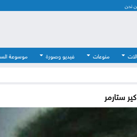
 نحن
لات
منوعات
فيديو وصورة
موسوعة الس
كير ستارمر