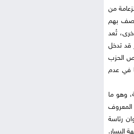
زعامة من
عصف بهم
رى، تُعد
ر قد تدخل
رص الحزب
ا في عدم
، وهو ما
 المعروف
ان رئاسة
ة اليسار.