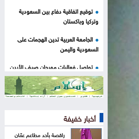
توقيع اتفاقية دفاع بين السعودية
وتركيا وباكستان
الجامعة العربية تدين الهجمات على
السعودية واليمن
تواصل فعاليات مهرجان صيف الأردن
الجمعة
ارتفاع الأسهم البريطانية الجمعة
الرئيس الجديد لكولومبيا يتولى منصبه
أخبار خفيفة
رسمياً اليوم
راقصة بأحد مطاعم عمّان