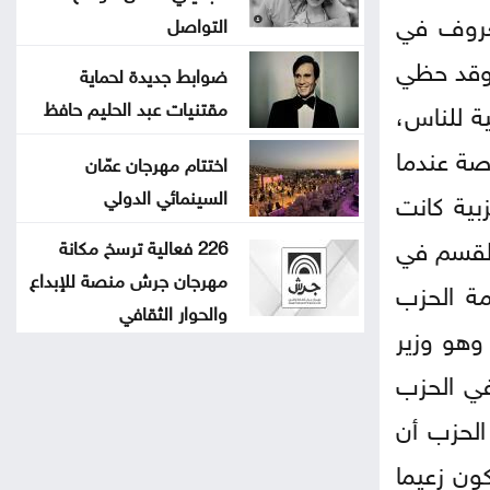
معروف في
التواصل
. وقد حظي
ضوابط جديدة لحماية
ة للناس،
مقتنيات عبد الحليم حافظ
اصة عندما
اختتام مهرجان عمّان
السينمائي الدولي
بية كانت
رلمان، حين أدى القسم في
226 فعالية ترسخ مكانة
مهرجان جرش منصة للإبداع
مة الحزب
والحوار الثقافي
وهو وزير
في الحزب
الحزب أن
ون زعيما