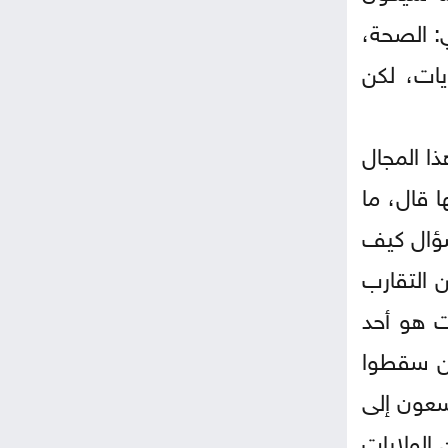
ي: الصحة،
يات، لكن
ذا المجال
ا قال، ما
لسؤال كيف
 التقارب
ت هو أحد
ين سقطوا
يسعون إلى
 الولايات