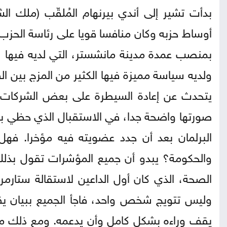
بدأت تشير إلى أندي بيرنهام المُلقّب (ملك
أوساط حزبه وكان منافسا قويا على رئاسة الحزب، و
بمنصب عمدة مدينة مانشستر، التي لديه فيها ش
ولديه سياسة مميزة فيها الكثير من المزج بين الق
يتحدث عن إعادة السيطرة على بعض الشركات م
البرلمان بعد أن جدد عضويته فيه مؤخرا. فهل
والحكومة؟ يبدو أن جميع المؤشرات تقول بذلك،
الصحة، الذي كان أول الداعين لاستقالة ستارم
وليس تتويج شخص واحد، فاجأ الجميع ببيان يقو
يقف وراءه بشكل كامل وأن يدعمه. ومع ذلك من