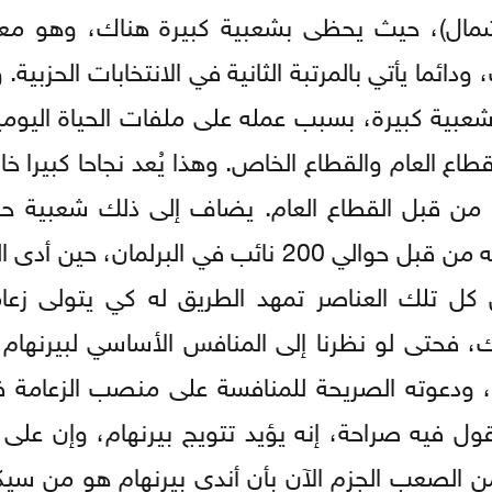
 الشمال)، حيث يحظى بشعبية كبيرة هناك، وهو 
دائما يأتي بالمرتبة الثانية في الانتخابات الحزبية
عبية كبيرة، بسبب عمله على ملفات الحياة اليومي
طاع العام والقطاع الخاص. وهذا يُعد نجاحا كبيرا خ
ن قبل القطاع العام. يضاف إلى ذلك شعبية حز
صورتها واضحة جدا، في الاستقبال الذي حظي به من قبل حوالي 200 نائب في الب
 كل تلك العناصر تمهد الطريق له كي يتولى زعا
 فحتى لو نظرنا إلى المنافس الأساسي لبيرنهام 
ر، ودعوته الصريحة للمنافسة على منصب الزعامة 
ل فيه صراحة، إنه يؤيد تتويج بيرنهام، وإن على 
 الصعب الجزم الآن بأن أندي بيرنهام هو من سيك