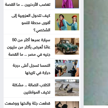
الأردن يدين الاعتداء الحوثي في نجران
تغضب الأردنيين .. ما القصة
بالسعودية
كيف تتحول العزوبية إلى
أقوى محطة للنمو
إردوغان يصل إلى جدة
الشخصي؟
ارتفاع كبير في الصادرات والواردات
سيارة عمرها أكثر من 50
الصينية
عامًا تُعرض بأكثر من مليون
جنيه في مصر .. ما القصة
الاحتلال يلقي قنبلة باتجاه جرافة
النمسا تسجل أعلى درجة
للجيش اللبناني بالمنصوري
حرارة في تاريخها
خلّف قتلى وجرحى .. هجوم حوثي
الكلاب الضالة .. مشكلة
بالمسيّرات على مأرب
تخيف المواطنين
العثور على جثة شخص داخل حفرة في
قطعت جثة والدتها ووضعت