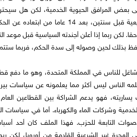
ى بعض المرافق الحيوية الخدمية، لكن هل سيحترم
وعود حزب العمال، عندما فاز بالانتخابات التشريعية قبل سنتين، بعد 14 عاما 
حقا. لكن ربما إذا أعلن أجندته السياسية قبل موعد ا
حتفظ بذلك لحين وصوله إلى سدة الحكم، فربما ستتم
اغل للناس في المملكة المتحدة، وهو ما دفع قطا
علمه الناس ليس أكثر مما يعلمونه عن سياسات بيرن
يساريته، فهو يدعم الشراكة بين القطاعين العام
الخدمية وشركات الماء والكهرباء. أما في سياسات ا
وات التابعة للحزب. فهذا الملف كان أحد أسبا
لهجرة غير الشرعية القادمة من أوروبا، لكن رب