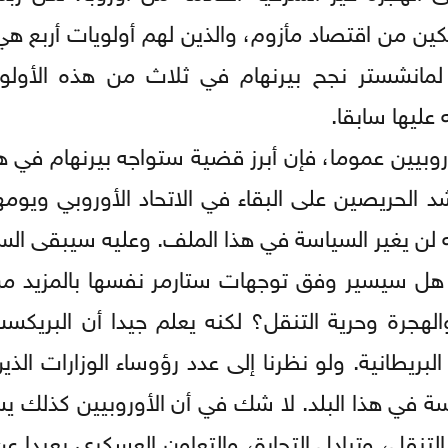
نهكين من اقتصاد مأزوم، والذين لهم أولويات أربع ه
 لمانشستر نجح بيرنهام في ثلاث من هذه الأولو
عليها سابقا.
وروبيين عموما، فإن أبرز قضية ستواجه بيرنهام في ه
د الحريصين على البقاء في الاتحاد الأوروبي ويومه
إنه لن يغير السياسة في هذا الملف. وعليه سيبقى ا
 هل سيسير وفق توجهات ستارمر نفسها بالمزيد من
الهجرة وحرية التنقل؟ لكنه يعلم جيدا أن البريكس
ريطانية. ولو نظرنا إلى عدد رؤوساء الوزارات الذ
سياسة في هذا البلد. لا شك في أن الأوروبيين كذلك 
التنقل، وتبادل التجارة، والتعاون العسكري بعيدا عن