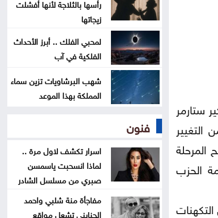
الكورة
رأسها بالثلاجة لأنها أفشلت
زيجاتها
الاحتلال يقصف بلدة ميس الجبل
لمحبي الفلك .. أبرز الأحداث
جنوبي لبنان
الفلكية في آب
فينيسيوس جونيور يمدد عقده مع
شهب البرشاويات تزين سماء
ريال مدريد
المملكة بهذا الموعد
ر ستارمر
فنون
 التغيير
 المرحلة
اسرار تكشف لاول مرة ..
لماذا انسحبت ياسمسن
مة الحزب
صبري من مسلسل الشادر
مفاجأة منة شلبي واحمد
يو/تموز القادم، لكن التكهنات
الجنايني تشعل مواقع