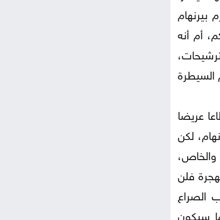
 بيرنهام
من ابتعاده عن الحكم، أم أنه
لترشيحات،
 السيطرة
عا عريضا
هام، لكن
 والخاص،
لهجرة فلن
ب الصراع
ما سيكون