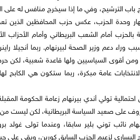
 باب الترشيح، وفي ما إذا سيخرج منافس له على ال
هار وحدة الحزب، عكس حزب المحافظين الذين ت
بالحزب أمام الشعب البريطاني وأمام الأحزاب الأخ
ب وراء دعم وزير الصحة لبيرنهام. ربما أنجيلا راين
، ومن أقوى السياسيين ولها قاعدة شعبية، لكن ح
لانتخابات عامة مبكرة، ربما ستكون هي الكابح له
حتمالية تولي أندي بيرنهام زعامة الحكومة المقبلة
عروف على صعيد السياسة البريطانية، لكن ليست من
ام نائب توني بلير سابقا، وعندما تولى غولد برو
 اليساري لزعيم الحزب السابق كوربن، وبقي على جبه