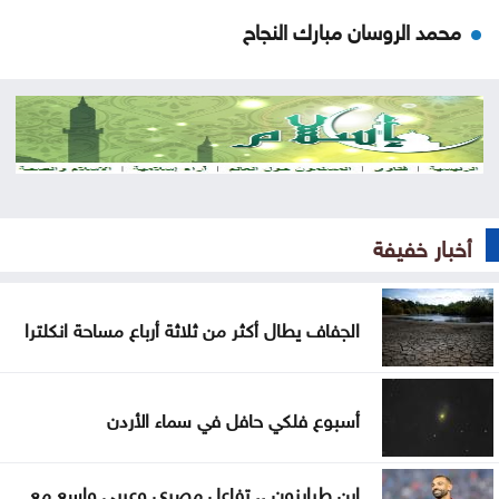
محمد الروسان مبارك النجاح
نسبة النجاح بامتحان الثانوية العامة التوجيهي لسنة
2026 هي الأعلى على الإطلاق
الصفدي ووزير خارجية بيرو يبحثان التطورات الإقليمية
إدارة السير: لا مخالفات مرورية حتى مساء إعلان نتائج
أخبار خفيفة
التوجيهي
الجفاف يطال أكثر من ثلاثة أرباع مساحة انكلترا
الجفاف يطال أكثر من ثلاثة أرباع مساحة انكلترا
كولومبيا تعلن الاعتراف بسيادة إسرائيل على الجولان
السوري المحتل
أسبوع فلكي حافل في سماء الأردن
رئيس حكومة سبتة الإسبانية يدعو إلى احتجاز المهاجرين
إلى حين ترحيلهم
ابن طرابزون .. تفاعل مصري وعربي واسع مع