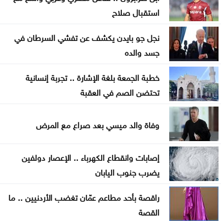
استقبال صلاح
مستوطنون يواصلون حصار منزل في جنوب نابلس
لليوم الثاني
نجل جو بايدن يكشف عن تفشي السرطان في
جسد والده
الأردن يُجلي الدفعة الـ30 من أطفال غزة المرضى للعلاج
في المملكة
خطبة الجمعة بلغة الإشارة .. تجربة إنسانية
تحتضن الصم في العقبة
إعلام عبري: واشنطن تواصل سحب طائرات التزود
بالوقود من بن غوريون
وفاة والد ميسي بعد صراع مع المرض
إصابات وانقطاع الكهرباء .. الإعصار دولفين
يضرب جنوب اليابان
راقصة بأحد مطاعم عمّان تغضب الأردنيين .. ما
القصة