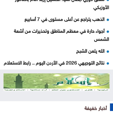
الأوزبكي
الذهب يتراجع عن أعلى مستوى في 7 أسابيع
أجواء حارة في معظم المناطق وتحذيرات من أشعة
الشمس
الله يلعن الشبح
نتائج التوجيهي 2026 في الأردن اليوم .. رابط الاستعلام
الرسمي
منع مواطن من السلام على العيسوي .. وما فعله رئيس
الديوان يشعل التفاعل
حشد أكثر من مئتي عنصر إطفاء لإخماد حريق في جنوب
أخبار خفيفة
فرنسا