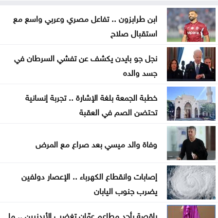
متحدث عسكري يمني: الحوثيون يستأنفون هجماتهم
ابن طرابزون .. تفاعل مصري وعربي واسع مع
على ميناء المخا
استقبال صلاح
غزة .. إصابة 7 فلسطينيين بإطلاق نار إسرائيلي الأحد
نجل جو بايدن يكشف عن تفشي السرطان في
جسد والده
إيران .. تعيين محسن رضائي أمينا عاما للمجلس الأعلى
للأمن القومي
خطبة الجمعة بلغة الإشارة .. تجربة إنسانية
تحتضن الصم في العقبة
القناة 13: خلافات تل أبيب وواشنطن تتعمق بشأن إنهاء
القتال في 3 جبهات
وفاة والد ميسي بعد صراع مع المرض
ترمب: نراقب إيران اقتصادياً ونؤجل أي تحرك عسكري
كبير
إصابات وانقطاع الكهرباء .. الإعصار دولفين
يضرب جنوب اليابان
الحيصة: أراضي مشروع سكة العقبة ستسجل باسم
خزينة الدولة
راقصة بأحد مطاعم عمّان تغضب الأردنيين .. ما