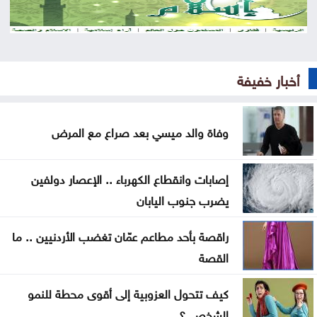
الأردن يدين الهجوم الإيراني على ناقلة إماراتية في هرمز
حماس تؤكد استعدادها لتنفيذ اتفاق غزة شرط التزام
إسرائيل به
أخبار خفيفة
الحكومة تواصل تنفيذ 343 مشروعاً لدعم التحديث
الاقتصادي
وفاة والد ميسي بعد صراع مع المرض
فشل أمريكا وحلف مكة الجديد
إصابات وانقطاع الكهرباء .. الإعصار دولفين
عراقجي: اتفاق وشيك مع عُمان لفتح مسار ملاحي جديد
يضرب جنوب اليابان
عبر هرمز
راقصة بأحد مطاعم عمّان تغضب الأردنيين .. ما
العراق يناقش مع إيران ترتيبات تصدير النفط
القصة
ماذا يحدث لدماغك عند تناول الفول السوداني يوميًا؟
كيف تتحول العزوبية إلى أقوى محطة للنمو
كيف يخدعنا الذكاء الاصطناعي بمخرجات مصقولة بلا
الشخصي؟