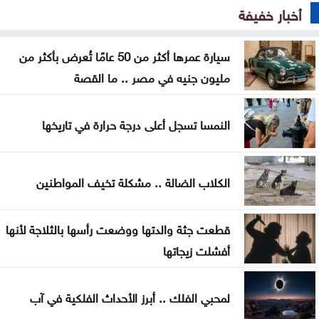
وزير العدل الأميركي الجديد يؤدي اليمين أمام ترامب
أخبار خفيفة
مسؤول في مجلس السلام: الخطة الخاصة بغزة لا تزال
سيارة عمرها أكثر من 50 عامًا تُعرض بأكثر من
قائمة
مليون جنيه في مصر .. ما القصة
هيئة فلسطينية: إسرائيل تستولي على 2.224 دونم من
أراضي سلفيت
النمسا تسجل أعلى درجة حرارة في تاريخها
أكثر من 250 ألف استعلام عن نتائج التوجيهي عبر
تطبيق سند خلال نصف ساعة
الكلاب الضالة .. مشكلة تخيف المواطنين
التربية: جاهزية لتطبيق التوجيهي إلكترونياً العام المقبل
قطعت جثة والدتها ووضعت رأسها بالثلاجة لأنها
التربية: تغيير موعد إعلان نتائج التوجيهي لأسباب
أفشلت زيجاتها
تنظيمية فقط
لمحبي الفلك .. أبرز الأحداث الفلكية في آب
التربية: 4481 طالبا وطالبة حصلوا على معدل 95%