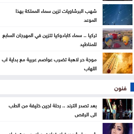
فأكثر في التوجيهي
شهب البرشاويات تزين سماء المملكة بهذا
أسماء الأوائل في الثانوية العامة 2026
الموعد
تركيا .. سماء كابادوكيا تتزين في المهرجان السابع
للمناطيد
موجة حر لاهبة تضرب عواصم عربية مع بداية اب
اللهاب
فنون
بعد تصدر الترند .. رحلة لجين خليفة من الطب
الى الرقص
شيرين لمشهور تيك توك: بحبك وبموت فيك