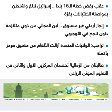
عقب رفض خطة الـ15 بندا .. إسرائيل تبلغ واشنطن
بمواصلة الاغتيالات بغزة
إنجاز أردني غير مسبوق .. لين المجالي من ذوي متلازمة
داون تنجح في التوجيهي
ترامب: الولايات المتحدة أزالت الألغام من مضيق هرمز
بأكمله
طالبتان من الزمالية تحصدان المركزين الأول والثاني في
التعليم المهني الزراعي
السويد تعلن إحباط عملية استخباراتية روسية
الأمن العام يكرّم 117 نزيلاً نجحوا في امتحان التوجيهي
داخل مراكز الإصلاح