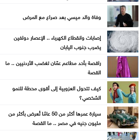
لأول مرة .. تقنية VAR حاضرة في الموسم الكروي
الجديد
وفاة والد ميسي بعد صراع مع المرض
الجيش الإيراني: الوضع في مضيق هرمز نهائي ولا رجعة
إصابات وانقطاع الكهرباء .. الإعصار دولفين
فيه
يضرب جنوب اليابان
الأردن يحقق اكتفاءً ذاتياً كاملاً في عدد من المنتجات
راقصة بأحد مطاعم عمّان تغضب الأردنيين .. ما
الغذائية
القصة
الأشغال تنهي العمل على تقاطع طريق المطار
كيف تتحول العزوبية إلى أقوى محطة للنمو
الفيصلي يواجه الوحدات والحسين يصطدم بالرمثا في
الشخصي؟
كأس السوبر
سيارة عمرها أكثر من 50 عامًا تُعرض بأكثر من
سكة الحديد : قطار منفعة عامة .. ام طريق سهل
مليون جنيه في مصر .. ما القصة
للاستملاك؟؟