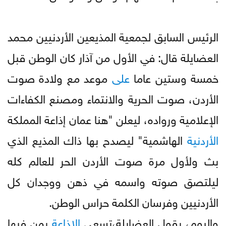
الرئيس السابق لجمعية المذيعين الأردنيين محمد
العضايلة قال: في الأول من آذار كان الوطن قبل
خمسة وستين عاما
على
موعد مع ولادة صوت
الأردن، صوت الحرية والانتماء ومصنع الكفاءات
الإعلامية ورواده، ليعلن "هنا عمان إذاعة المملكة
الأردنية
الهاشمية" ليصدح بها ذاك المذيع الذي
بث ولأول مرة صوت الأردن الحر للعالم كله
ليلتصق صوته واسمه في ذهن ووجدان كل
الأردنيين وفرسان الكلمة حراس الوطن.
واليوم، يقول العضايلة،تسعى
الإذاعة
بمن فيها