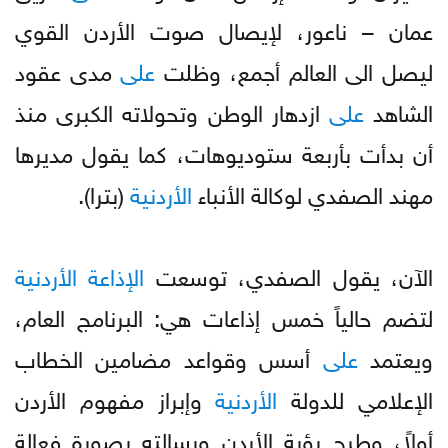
عمان – ناعور، لإيصال صوت الأردن القوي
ليصل الى العالم أجمع، وظلت
على
مدى عقود
الشاهد
على
ازدهار الوطن وتحولاته الكبرى منذ
أن بدأت بأربعة ستوديوهات، كما يقول مديرها
مهند الصفدي لوكالة الأنباء
الأردنية
(بترا).
الآن، يقول الصفدي، توسعت
الإذاعة
الأردنية
لتضم حالياً خمس إذاعات هي: البرنامج العام،
ويعتمد
على
أسس وقواعد مضامين الخطاب
الإعلامي للدولة
الأردنية
وإبراز مفهوم الأردن
أولاً، وطرح رؤية الأردن ورسالته بصورة فعالة