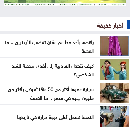
الدراسات تؤكد: الذكاء الاصطناعي تكنولوجيا بلا جدوى
تشابُك القيامة والنهوض في فلسطين وإسرائيل
أخبار خفيفة
هزيمة ترامب في مفاوضات إيران
راقصة بأحد مطاعم عمّان تغضب الأردنيين .. ما
«حياد» لبنان إلى الانقسام الواضح حول إسرائيل
القصة
هل سيعيش أبناؤنا حياة أسوأ منا
كيف تتحول العزوبية إلى أقوى محطة للنمو
الشخصي؟
مات قبل تخرجه بشهر .. فيديو مؤثر لأم تتسلم شهادة
ابنها الراحل
سيارة عمرها أكثر من 50 عامًا تُعرض بأكثر من
مليون جنيه في مصر .. ما القصة
موجة حر قوية تضرب المنطقة بحرارة تلامس 50 مئوية
.. ماذا عن الأردن؟
النمسا تسجل أعلى درجة حرارة في تاريخها