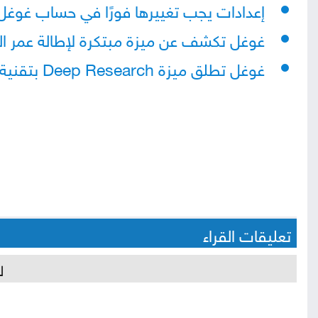
إعدادات يجب تغييرها فورًا في حساب غوغ
غوغل تكشف عن ميزة مبتكرة لإطالة عمر الب
غوغل تطلق ميزة Deep Research بتقنية Gemini لتصفح الويب
تعليقات القراء
ل