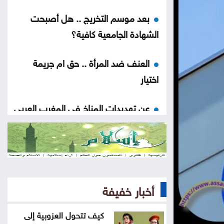
بعد موسم التخريج .. هل أصبحت
الشهادة الجامعية كافية؟
العنف ضد المرأة .. حق ام جريمة
اختيار
عن تهديدات المناخ في المغرب العربي
أخيراً العالم يكتشف سبتة
هل الزواج علاقة صحية
أخبار خفيفة
من كريم خان إلى بيدرو سانشيز…
كلفة الوقوف مع فلسطين
كيف تتحول العزوبية إلى