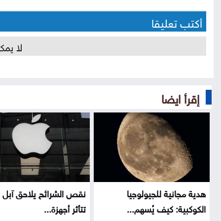
أكتب تعليقا
لا يمك
إقرأ ايضا
هدية مجانية للجيولوجيا
نقص الشرائح يلاحق آبل .
الكوكبية: كيف يُسهم...
تتأثر أجهزة...