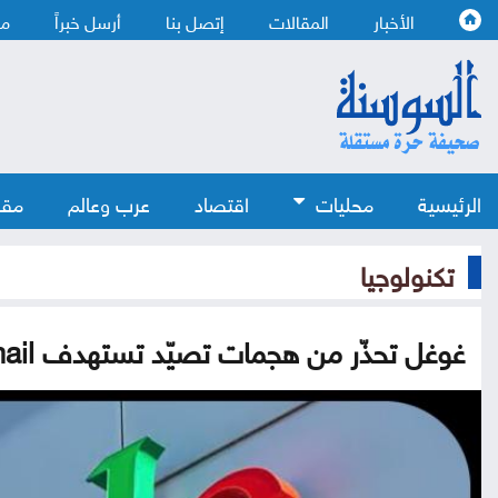
الأخبار
المقالات
إتصل بنا
أرسل خبراً
من
الرئيسية
محليات
اقتصاد
عرب وعالم
مقا
تكنولوجيا
غوغل تحذّر من هجمات تصيّد تستهدف Gmail