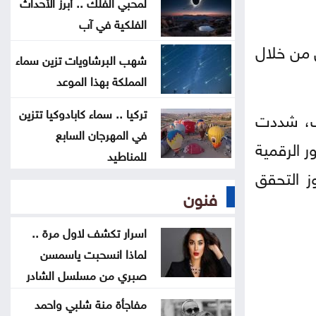
لمحبي الفلك .. أبرز الأحداث
ترامب يوقع أمرا تنفيذيا يهدف لتقييد
الفلكية في آب
حق اكتساب الجنسية الأميركية بالولادة
 من خلال
شهب البرشاويات تزين سماء
المملكة بهذا الموعد
التحالف بقيادة السعودية: إصابة 11
مدنيا في نجران جراء هجمات حوثية
تركيا .. سماء كابادوكيا تتزين
تف، شددت
في المهرجان السابع
ر الرقمية
للمناطيد
ز التحقق
فنون
اسرار تكشف لاول مرة ..
لماذا انسحبت ياسمسن
صبري من مسلسل الشادر
مفاجأة منة شلبي واحمد