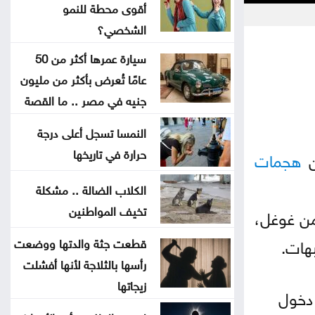
أقوى محطة للنمو
جون إسبوزيتو ومجتمعات الإسلام:
الشخصي؟
أحد آخر النبلاء
سيارة عمرها أكثر من 50
عامًا تُعرض بأكثر من مليون
دراسة حديثة: التحدث بأكثر من لغة
جنيه في مصر .. ما القصة
يبطئ الشيخوخة البيولوجية للدماغ
النمسا تسجل أعلى درجة
لا تغيير على موعد العودة للمدارس
حرارة في تاريخها
هجمات
تركيا والسعودية وباكستان تعتزم
الكلاب الضالة .. مشكلة
تخيف المواطنين
توقيع اتفاقية دفاع مشترك
من غوغل،
قطعت جثة والدتها ووضعت
النفط يرتفع 3 دولارات مع دراسة
رأسها بالثلاجة لأنها أفشلت
إيران حظر عبور سفن أميركية وإسرائيلية
زيجاتها
 دخول
مضيق هرمز