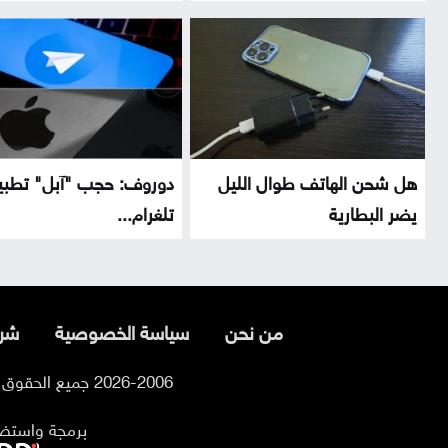
هل شحن الهاتف طوال الليل
دوروف: حجب "آبل" تطب
يضر البطارية
تلغرام...
من نحن
سياسة الخصوصية
شرو
2026-2006 جميع الحقوق محفوظة لموقع السوسنة
برمجة واستض