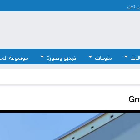
 نحن
لات
منوعات
فيديو وصورة
موسوعة الس