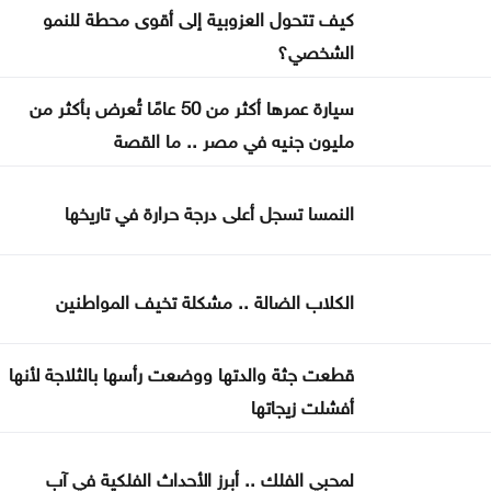
كيف تتحول العزوبية إلى أقوى محطة للنمو
المواطنN
الشخصي؟
500 ألف دينار لدعم مشاريع البنية التحتية في الوسطية
سيارة عمرها أكثر من 50 عامًا تُعرض بأكثر من
بشيكطاش يعود من التشيك بفوز ثمين في ذهاب
مليون جنيه في مصر .. ما القصة
تمهيدي الدوري الأوروبي
النمسا تسجل أعلى درجة حرارة في تاريخها
أوغندا توافق على نشر وحدة من جيشها في غزة
إسطنبول .. ثالث أكبر سفينة رافعات بالعالم تمر عبر
الكلاب الضالة .. مشكلة تخيف المواطنين
مضيق البوسفور
الأردن يدين التفجير الإرهابي الذي استهدف حافلة في
قطعت جثة والدتها ووضعت رأسها بالثلاجة لأنها
جرمانا بريف دمشق
أفشلت زيجاتها
غوتيريش يدعو روسيا وأوكرانيا إلى تجنب استهداف
لمحبي الفلك .. أبرز الأحداث الفلكية في آب
المدنيين