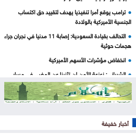
ترامب يوقع أمرا تنفيذيا يهدف لتقييد حق اكتساب
الجنسية الأميركية بالولادة
التحالف بقيادة السعودية: إصابة 11 مدنيا في نجران جراء
هجمات حوثية
انخفاض مؤشرات الأسهم الأميركية
الشيباني: زعزعة الأمن لن تثنينا عن المضي في مسار
التعافي وبناء الدولة
ترامب: أعتقد أن حرب إيران ستنتهي قريبا جدا
بلدية جرش الكبرى: تكليف الحوامدة مديراً لدائرة
الخدمات العامة
أخبار خفيفة
نظرية E-N وفرضية تحمل التكاليف على حساب