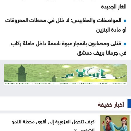
الغاز الجديدة
المواصفات والمقاييس: لا خلل في محطات المحروقات
أو مادة البنزين
قتلى ومصابون بانفجار عبوة ناسفة داخل حافلة ركاب
في جرمانا بريف دمشق
العراق يستلم 500 مليون دولار من البنك المركزي
الأميركي
إرادة ملكية بتعيين رئيس الديوان الملكي ومدير مكتب
الملك في مجلس الأمن القومي
أخبار خفيفة
إصابة طفلين فلسطينيين بنيران الجيش الإسرائيلي في
غزة
كيف تتحول العزوبية إلى أقوى محطة للنمو
الشخصي؟