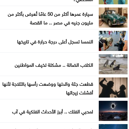
بلال احمد المحاسنه مبارك المسمى الجديد
سيارة عمرها أكثر من 50 عامًا تُعرض بأكثر من
الأشغال تبدأ السبت أعمال صيانة طريق معان – البادية
مليون جنيه في مصر .. ما القصة
تخفيض عدد أعضاء مجلس التعليم العالي ومجالس
الأمناء
النمسا تسجل أعلى درجة حرارة في تاريخها
توافق مبدئي على آلية تعيين المدير التنفيذي للبلديات
الكلاب الضالة .. مشكلة تخيف المواطنين
اليرموك تطلق اسم اليوبيل الذهبي على خريجي الفوج
47 من طلبتها
قطعت جثة والدتها ووضعت رأسها بالثلاجة لأنها
تعيين سفيرين جديدين لبيلاروس والبيرو غير مقيمين
أفشلت زيجاتها
جمعية أطباء القلب الأردنية تنظم ندوة علمية
لمحبي الفلك .. أبرز الأحداث الفلكية في آب