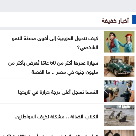
إسطنبول .. ثالث أكبر سفينة رافعات بالعالم تمر عبر
أخبار خفيفة
مضيق البوسفور
الأردن يدين التفجير الإرهابي الذي استهدف حافلة في
كيف تتحول العزوبية إلى أقوى محطة للنمو
جرمانا بريف دمشق
الشخصي؟
غوتيريش يدعو روسيا وأوكرانيا إلى تجنب استهداف
سيارة عمرها أكثر من 50 عامًا تُعرض بأكثر من
المدنيين
مليون جنيه في مصر .. ما القصة
المواصفات والمقاييس: 25% من المنتجات تحمل
النمسا تسجل أعلى درجة حرارة في تاريخها
علامات تجارية مقلدة
الدفاع اليمنية تؤكد سقوط قتلى وجرحى في هجوم
الكلاب الضالة .. مشكلة تخيف المواطنين
حوثي وتتوعد بالرد
تغيير مسار 49 سفينة وتعطيل سفينتين ضمن عمليات
قطعت جثة والدتها ووضعت رأسها بالثلاجة لأنها