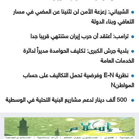
الشيباني: زعزعة الأمن لن تثنينا عن المضي في مسار
التعافي وبناء الدولة
ترامب: أعتقد أن حرب إيران ستنتهي قريبا جدا
بلدية جرش الكبرى: تكليف الحوامدة مديراً لدائرة
الخدمات العامة
نظرية E-N وفرضية تحمل التكاليف على حساب
المواطنN
500 ألف دينار لدعم مشاريع البنية التحتية في الوسطية
بشيكطاش يعود من التشيك بفوز ثمين في ذهاب
تمهيدي الدوري الأوروبي
أوغندا توافق على نشر وحدة من جيشها في غزة