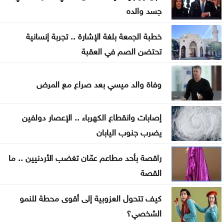
جسد والده
منذ بداية العام .. إغلاق 12 محطة محروقات وضبط
مخالفات بنزين
خطبة الجمعة بلغة الإشارة .. تجربة إنسانية
العودات: قانون هيئة الاعتماد يدمج هيئتين ولا ينشئ
تحتضن الصم في العقبة
هيئة جديدة
وفاة والد ميسي بعد صراع مع المرض
مؤتمر صحفي لإعلان نتائج وأوائل التوجيهي الخامسة
مساء الاثنين
إصابات وانقطاع الكهرباء .. الإعصار دولفين
الاحتلال يطرح عطاء لبناء 627 وحدة استيطانية جديدة
يضرب جنوب اليابان
بالقدس
راقصة بأحد مطاعم عمّان تغضب الأردنيين .. ما
طهران: لا محادثات مباشرة مع واشنطن واستمرار إغلاق
القصة
هرمز
كيف تتحول العزوبية إلى أقوى محطة للنمو
تصاريح عمل السوريين بالأردن تتراجع خلال النصف الأول
الشخصي؟
من العام