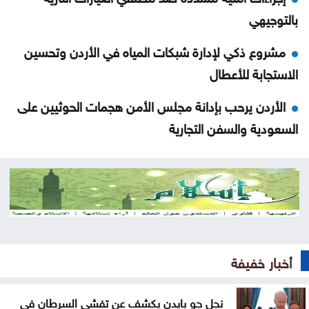
بالتوجيهي
مشروع ذكي لإدارة شبكات المياه في الأردن وتحسين
الاستجابة للأعطال
الأردن يرحب بإدانة مجلس الأمن هجمات الحوثيين على
السعودية والسفن التجارية
الأمن السيبراني يحذر من رسائل واتساب احتيالية باسم
الضمان الاجتماعي
اعتداء على خط مياه الديسي يتسبب بتسرب 5 آلاف متر
مكعب يومياً
أخبار خفيفة
57 حافلة تبدأ التشغيل التجريبي لخطّي إربد–الزرقاء
وإربد–جرش
نجل جو بايدن يكشف عن تفشي السرطان في