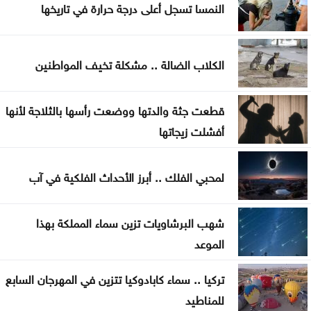
النمسا تسجل أعلى درجة حرارة في تاريخها
علامات تجارية مقلدة
الدفاع اليمنية تؤكد سقوط قتلى وجرحى في هجوم
الكلاب الضالة .. مشكلة تخيف المواطنين
حوثي وتتوعد بالرد
تغيير مسار 49 سفينة وتعطيل سفينتين ضمن عمليات
قطعت جثة والدتها ووضعت رأسها بالثلاجة لأنها
فرض الحصار على إيران
أفشلت زيجاتها
المواصفات والمقاييس: لا شكاوى بشأن أسطوانات
لمحبي الفلك .. أبرز الأحداث الفلكية في آب
الغاز الجديدة
شهب البرشاويات تزين سماء المملكة بهذا
الموعد
تركيا .. سماء كابادوكيا تتزين في المهرجان السابع
للمناطيد