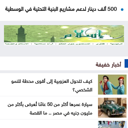
500 ألف دينار لدعم مشاريع البنية التحتية في الوسطية
بشيكطاش يعود من التشيك بفوز ثمين في ذهاب
تمهيدي الدوري الأوروبي
أوغندا توافق على نشر وحدة من جيشها في غزة
إسطنبول .. ثالث أكبر سفينة رافعات بالعالم تمر عبر
أخبار خفيفة
مضيق البوسفور
الأردن يدين التفجير الإرهابي الذي استهدف حافلة في
كيف تتحول العزوبية إلى أقوى محطة للنمو
جرمانا بريف دمشق
الشخصي؟
غوتيريش يدعو روسيا وأوكرانيا إلى تجنب استهداف
سيارة عمرها أكثر من 50 عامًا تُعرض بأكثر من
المدنيين
مليون جنيه في مصر .. ما القصة
المواصفات والمقاييس: 25% من المنتجات تحمل