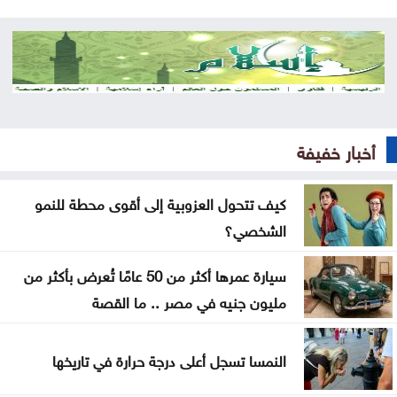
بشيكطاش يعود من التشيك بفوز ثمين في ذهاب
تمهيدي الدوري الأوروبي
أوغندا توافق على نشر وحدة من جيشها في غزة
إسطنبول .. ثالث أكبر سفينة رافعات بالعالم تمر عبر
أخبار خفيفة
مضيق البوسفور
الأردن يدين التفجير الإرهابي الذي استهدف حافلة في
كيف تتحول العزوبية إلى أقوى محطة للنمو
جرمانا بريف دمشق
الشخصي؟
غوتيريش يدعو روسيا وأوكرانيا إلى تجنب استهداف
سيارة عمرها أكثر من 50 عامًا تُعرض بأكثر من
المدنيين
مليون جنيه في مصر .. ما القصة
المواصفات والمقاييس: 25% من المنتجات تحمل
النمسا تسجل أعلى درجة حرارة في تاريخها
علامات تجارية مقلدة