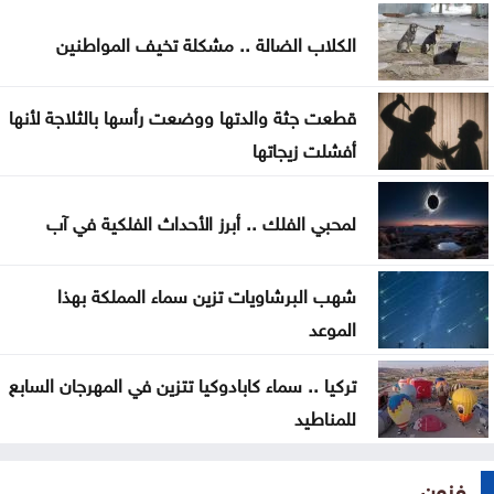
الدفاع اليمنية تؤكد سقوط قتلى وجرحى في هجوم
الكلاب الضالة .. مشكلة تخيف المواطنين
حوثي وتتوعد بالرد
تغيير مسار 49 سفينة وتعطيل سفينتين ضمن عمليات
قطعت جثة والدتها ووضعت رأسها بالثلاجة لأنها
فرض الحصار على إيران
أفشلت زيجاتها
المواصفات والمقاييس: لا شكاوى بشأن أسطوانات
لمحبي الفلك .. أبرز الأحداث الفلكية في آب
الغاز الجديدة
شهب البرشاويات تزين سماء المملكة بهذا
الموعد
تركيا .. سماء كابادوكيا تتزين في المهرجان السابع
للمناطيد
فنون