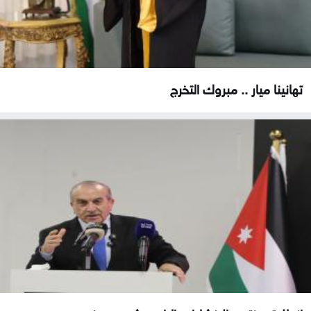
تهانينا ميار .. مبروك التخرج