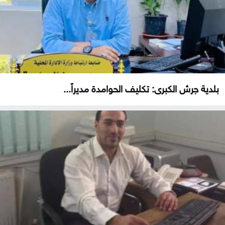
بلدية جرش الكبرى: تكليف الحوامدة مديراً...