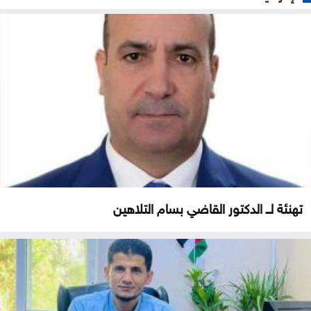
تهنئة لــ الدكتور القاضي بسام التلاهين