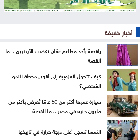
بعد العدوان الواسع .. الاحتلال ينسحب من مخيم قلنديا
وكفر عقب
المغرب يتعاون لإعادة القُصّر المغاربة الموجودين لدى
أخبار خفيفة
إسبانيا
ارتفاع الدولار مقابل الين واليورو الجمعة
راقصة بأحد مطاعم عمّان تغضب الأردنيين .. ما
القصة
أسعار النفط تواصل ارتفاعها الجمعة
كيف تتحول العزوبية إلى أقوى محطة للنمو
طقس صيفي عادي اليوم وارتفاع الأحد والاثنين
الشخصي؟
بعد أقوى صعود منذ فبراير .. إلى أين تتجه أسعار
سيارة عمرها أكثر من 50 عامًا تُعرض بأكثر من
الذهب؟
مليون جنيه في مصر .. ما القصة
تهنئة لــ الدكتور القاضي بسام التلاهين
النمسا تسجل أعلى درجة حرارة في تاريخها
بعد موسم التخريج .. هل أصبحت الشهادة الجامعية