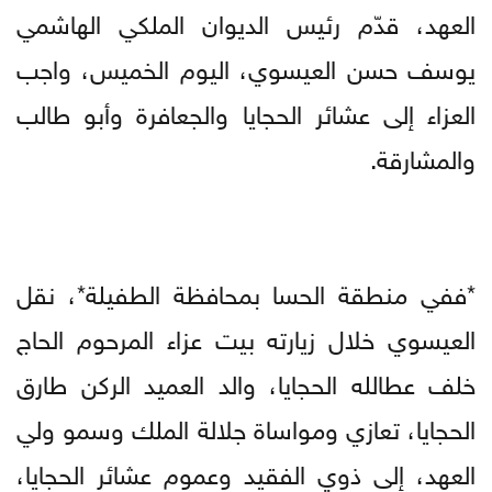
العهد، قدّم رئيس الديوان الملكي الهاشمي
يوسف حسن العيسوي، اليوم الخميس، واجب
العزاء إلى عشائر الحجايا والجعافرة وأبو طالب
والمشارقة.
*ففي منطقة الحسا بمحافظة الطفيلة*، نقل
العيسوي خلال زيارته بيت عزاء المرحوم الحاج
خلف عطالله الحجايا، والد العميد الركن طارق
الحجايا، تعازي ومواساة جلالة الملك وسمو ولي
العهد، إلى ذوي الفقيد وعموم عشائر الحجايا،