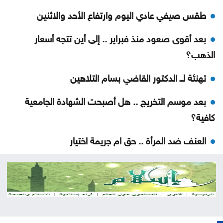
طقس صيفي عادي اليوم وارتفاع الأحد والاثنين
بعد أقوى صعود منذ فبراير .. إلى أين تتجه أسعار
الذهب؟
تهنئة لــ الدكتور القاضي بسام التلاهين
بعد موسم التخريج .. هل أصبحت الشهادة الجامعية
كافية؟
العنف ضد المرأة .. حق ام جريمة اختيار
عن تهديدات المناخ في المغرب العربي
أخيراً العالم يكتشف سبتة
هل الزواج علاقة صحية