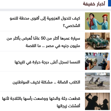
أخبار خفيفة
من كريم خان إلى بيدرو سانشيز… كلفة الوقوف مع
فلسطين
كيف تتحول العزوبية إلى أقوى محطة للنمو
جون إسبوزيتو ومجتمعات الإسلام: أحد آخر النبلاء
الشخصي؟
دراسة حديثة: التحدث بأكثر من لغة يبطئ الشيخوخة
سيارة عمرها أكثر من 50 عامًا تُعرض بأكثر من
البيولوجية للدماغ
مليون جنيه في مصر .. ما القصة
لا تغيير على موعد العودة للمدارس
النمسا تسجل أعلى درجة حرارة في تاريخها
تركيا والسعودية وباكستان تعتزم توقيع اتفاقية دفاع
مشترك
الكلاب الضالة .. مشكلة تخيف المواطنين
قطعت جثة والدتها ووضعت رأسها بالثلاجة لأنها
أفشلت زيجاتها