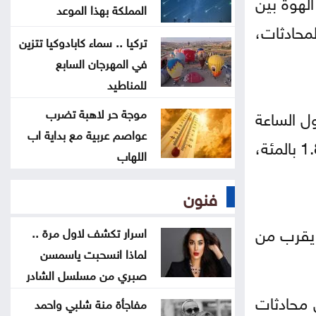
الهوة بين
بسيطة تمنح معدتك الراحة
المملكة بهذا الموعد
لمحادثات،
تركيا .. سماء كابادوكيا تتزين
هل تأكل البطيخ مع الخبز؟ خبراء
في المهرجان السابع
يوضحون ما قد يحدث لجسمك
للمناطيد
موجة حر لاهبة تضرب
عطالله: الوصاية الهاشمية صمام أمان
ى 104.96 دولار للبرميل بحلول الساعة
عواصم عربية مع بداية اب
للمقدسات في القدس
0034 بتوقيت جرينتش، وزادت العقود الآجلة لخام غرب تكساس الوسيط الأمريكي 1.73 دولار، أو 1.8 بالمئة،
اللهاب
أعيان: مواقف الملك تعكس التزامًا
فنون
أردنيًا راسخًا بالدفاع عن القدس
ومقدساتها
 يقرب من
اسرار تكشف لاول مرة ..
لماذا انسحبت ياسمسن
صبري من مسلسل الشادر
 محادثات
مفاجأة منة شلبي واحمد