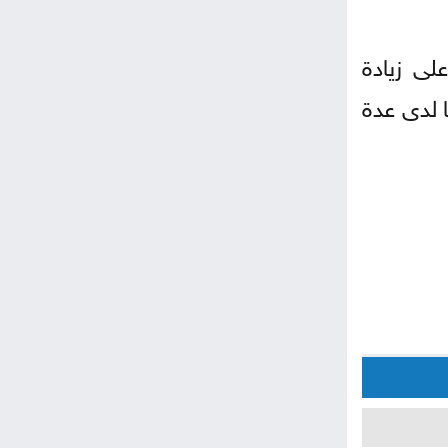
لى زيادة
 لدى ⁠عدة