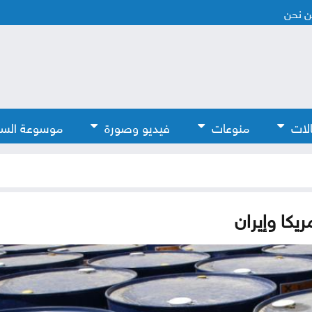
 نحن
لات
منوعات
فيديو وصورة
موسوعة الس
كا وإيران