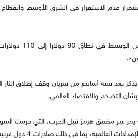
ستمرار عدم الاستقرار في الشرق الأوسط وانقطاع ا
وأضاف «من المرجح أن يظل خام غرب تكساس الو
رس».
ا يذكر بعد ستة أسابيع من سريان ​وقف إطلاق ‌النار
‌بشأن التضخم والاقتصاد العالمي.