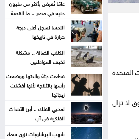
القصة
عامًا تُعرض بأكثر من مليون
جنيه في مصر .. ما القصة
نقص الشرائح يلاحق آبل .. هل تتأثر
النمسا تسجل أعلى درجة
أجهزة آيفون وماك؟
حرارة في تاريخها
هل أصبحت الهواتف القابلة للطي
الكلاب الضالة .. مشكلة
مملة؟
تخيف المواطنين
 المتحدة
قطعت جثة والدتها ووضعت
5 إشارات قد يرسلها القلب قبل
رأسها بالثلاجة لأنها أفشلت
الجلطة .. لا تتجاهلها
زيجاتها
لا ⁠تزال
العدو الخفي للمسافرين .. لماذا
لمحبي الفلك .. أبرز الأحداث
يرهقك اختلاف التوقيت
الفلكية في آب
وداعا لعسر الهضم .. طرق منزلية
شهب البرشاويات تزين سماء