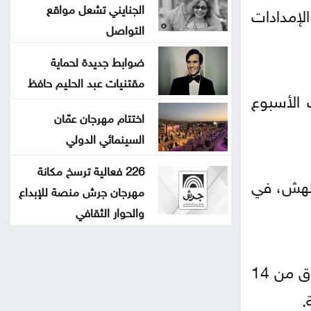
الجنايني تشعل مواقع
لإمدادات
التواصل
ضوابط جديدة لحماية
مقتنيات عبد الحليم حافظ
سيط في نطاق ⁠90 دولارا إلى 110 دولارات الأسبوع
اختتام مهرجان عمّان
السينمائي الدولي
226 فعالية ترسخ مكانة
 الهش، في
مهرجان جرش منصة للإبداع
والحوار الثقافي
وكان نحو 20 بالمئة من إمدادات الطاقة العالمية يمر عبر مضيق هرمز قبل الحرب، التي حرمت السوق من 14