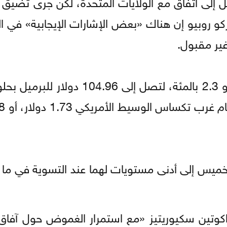
وصل إلى اتفاق مع الولايات المتحدة، لكن جرى تضيق 
اركو روبيو إن هناك «بعض الإشارات الإيجابية» في ا
ير مقبول.
وارتفعت العقود الآجلة لخام برنت ⁠2.38 دولار، أو 2.3 بالمئة، لتصل إل
لخميس إلى أدنى مستويات لهما عند التسوية في ما
اكوتين سكيوريتيز «مع استمرار الغموض حول آفاق