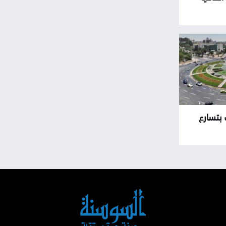
بتسارع