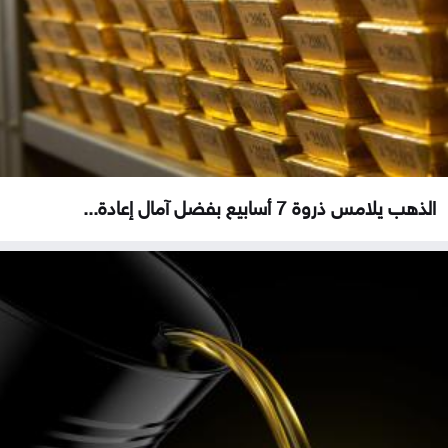
الذهب يلامس ذروة 7 أسابيع بفضل آمال إعادة...