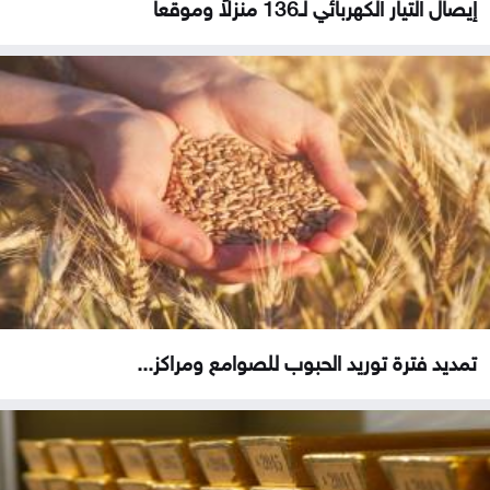
إيصال التيار الكهربائي لـ136 منزلاً وموقعاً
تمديد فترة توريد الحبوب للصوامع ومراكز...