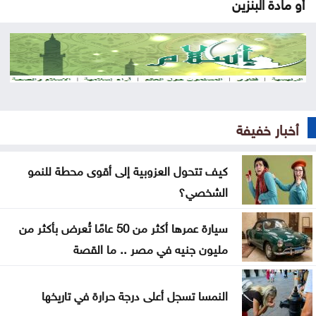
أو مادة البنزين
قتلى ومصابون بانفجار عبوة ناسفة داخل حافلة ركاب
في جرمانا بريف دمشق
العراق يستلم 500 مليون دولار من البنك المركزي
الأميركي
أخبار خفيفة
إرادة ملكية بتعيين رئيس الديوان الملكي ومدير مكتب
الملك في مجلس الأمن القومي
كيف تتحول العزوبية إلى أقوى محطة للنمو
الشخصي؟
إصابة طفلين فلسطينيين بنيران الجيش الإسرائيلي في
غزة
سيارة عمرها أكثر من 50 عامًا تُعرض بأكثر من
مليون جنيه في مصر .. ما القصة
بلال احمد المحاسنه مبارك المسمى الجديد
الأشغال تبدأ السبت أعمال صيانة طريق معان – البادية
النمسا تسجل أعلى درجة حرارة في تاريخها