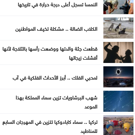
السعايدة يبحث مع علاوي تعزيز التعاون البرلماني
النمسا تسجل أعلى درجة حرارة في تاريخها
الكلاب الضالة .. مشكلة تخيف المواطنين
قطعت جثة والدتها ووضعت رأسها بالثلاجة لأنها
أفشلت زيجاتها
لمحبي الفلك .. أبرز الأحداث الفلكية في آب
شهب البرشاويات تزين سماء المملكة بهذا
الموعد
تركيا .. سماء كابادوكيا تتزين في المهرجان السابع
للمناطيد