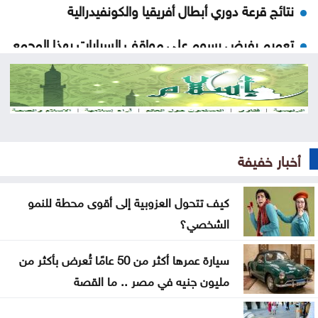
نتائج قرعة دوري أبطال أفريقيا والكونفيدرالية
تعميم بفرض رسوم على مواقف السيارات بهذا المجمع
إنجازات التنمية الاجتماعية لشهر تموز .. تقرير
دعوة للأردنيين الراغبين بالاستفادة من خدمات الضمان
الإلكترونية
أخبار خفيفة
ضبط بئر مخالفة واعتداءات على المياه بوادي السير
ومعان
كيف تتحول العزوبية إلى أقوى محطة للنمو
افتتاح مركز الخدمات الحكومي في عجلون
الشخصي؟
إغلاق باب التسجيل للمشاركة في معرض الكتاب
سيارة عمرها أكثر من 50 عامًا تُعرض بأكثر من
مليون جنيه في مصر .. ما القصة
فيدان يستنكر الهجمات الإسرائيلية على سوريا