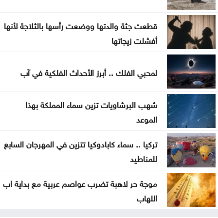
إيران: مفاوضات مضيق هرمز مع عُمان في مراحلها
قطعت جثة والدتها ووضعت رأسها بالثلاجة لأنها
النهائية
أفشلت زيجاتها
الرئيس الإيراني: صعوبة التواصل مع المرشد مجتبى
لمحبي الفلك .. أبرز الأحداث الفلكية في آب
خامنئي
لجنة "4+4" الليبية تتوصل لاتفاق بشأن تعيين رئيس
شهب البرشاويات تزين سماء المملكة بهذا
مفوضية الانتخابات
الموعد
تركيا .. سماء كابادوكيا تتزين في المهرجان السابع
للمناطيد
موجة حر لاهبة تضرب عواصم عربية مع بداية اب
اللهاب