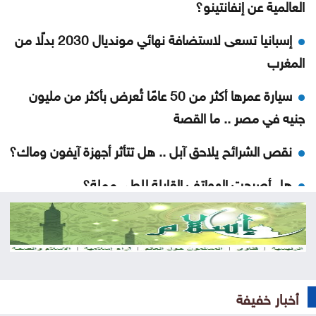
العالمية عن إنفانتينو؟
إسبانيا تسعى لاستضافة نهائي مونديال 2030 بدلًا من
المغرب
سيارة عمرها أكثر من 50 عامًا تُعرض بأكثر من مليون
جنيه في مصر .. ما القصة
نقص الشرائح يلاحق آبل .. هل تتأثر أجهزة آيفون وماك؟
هل أصبحت الهواتف القابلة للطي مملة؟
5 إشارات قد يرسلها القلب قبل الجلطة .. لا تتجاهلها
العدو الخفي للمسافرين .. لماذا يرهقك اختلاف التوقيت
وداعا لعسر الهضم .. طرق منزلية بسيطة تمنح معدتك
أخبار خفيفة
الراحة