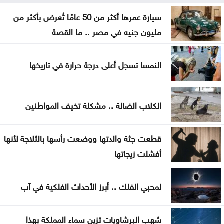
هل تأكل البطيخ مع الخبز؟ خبراء يوضحون ما قد يحدث
سيارة عمرها أكثر من 50 عامًا تُعرض بأكثر من
لجسمك
مليون جنيه في مصر .. ما القصة
عطالله: الوصاية الهاشمية صمام أمان للمقدسات في
النمسا تسجل أعلى درجة حرارة في تاريخها
القدس
أعيان: مواقف الملك تعكس التزامًا أردنيًا راسخًا بالدفاع
الكلاب الضالة .. مشكلة تخيف المواطنين
عن القدس ومقدساتها
إيران: مفاوضات مضيق هرمز مع عُمان في مراحلها
قطعت جثة والدتها ووضعت رأسها بالثلاجة لأنها
النهائية
أفشلت زيجاتها
الرئيس الإيراني: صعوبة التواصل مع المرشد مجتبى
لمحبي الفلك .. أبرز الأحداث الفلكية في آب
خامنئي
لجنة "4+4" الليبية تتوصل لاتفاق بشأن تعيين رئيس
شهب البرشاويات تزين سماء المملكة بهذا