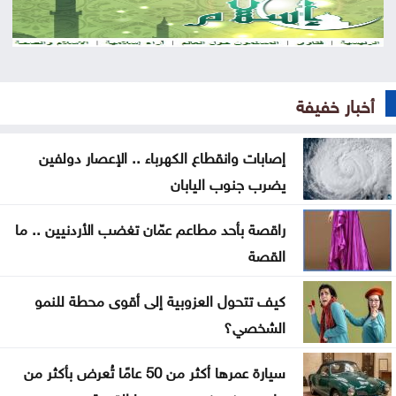
رصد إطلاق صواريخ حوثية تجاه البحر الأحمر
مهم بشأن توصيل الوجبات عبر التطبيقات
تعليق الرحلات القادمة إلى مطار كاتانيا بسبب الدخان
أخبار خفيفة
البركاني
شيرين لمشهور تيك توك: بحبك وبموت فيك
إصابات وانقطاع الكهرباء .. الإعصار دولفين
يضرب جنوب اليابان
مقتل جندي سوري وإصابة اثنين بهجوم لمجهولين
راقصة بأحد مطاعم عمّان تغضب الأردنيين .. ما
ندوة حول دور المفرق في بناء السردية الأردنية غداً
القصة
أولى رحلات طيران الجزيرة الكويتية تصل إلى مطار دير
كيف تتحول العزوبية إلى أقوى محطة للنمو
الزور
الشخصي؟
الأمانة تبدأ الأحد أعمال تعبيد في منطقة زهران
سيارة عمرها أكثر من 50 عامًا تُعرض بأكثر من
ضبط اعتداءات جديدة على المياه في منطقة بيرين