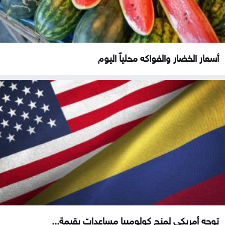
أسعار الخضار والفواكه محلياً اليوم
توجه أمريكي لمنح كولومبيا مساعدات بقيمة...